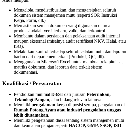
Anda meliputi:
Mengelola, mendistribusikan, dan mengarsipkan seluruh
dokumen sistem manajemen mutu (seperti SOP, Instruksi
Kerja, Form, dll.).
Memastikan semua dokumen yang digunakan di area
produksi adalah versi terbaru, valid, dan terkontrol.
Membantu dalam persiapan dan pelaksanaan audit internal
maupun eksternal (misalnya audit sertifikasi NKV, Halal, atau
ISO).
Melakukan kontrol terhadap seluruh catatan mutu dan laporan
harian dari departemen terkait (Produksi, QC, dll).
Menggunakan Microsoft Excel untuk membuat rekapitulasi,
matriks dokumen, dan laporan data terkait sistem
dokumentasi.
Kualifikasi / Persyaratan
Pendidikan minimal
D3/S1
dari jurusan
Peternakan,
Teknologi Pangan
, atau bidang relevan lainnya.
Memiliki
pengalaman kerja
di posisi serupa, pengalaman di
Rumah Potong Ayam atau industri pengolahan unggas
lebih diutamakan
.
Memiliki pengetahuan dasar tentang sistem manajemen mutu
dan keamanan pangan seperti
HACCP, GMP, SSOP, ISO