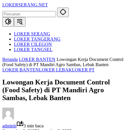
Langsung
LOKERSERANG.NET
ke
Info
konten
Lowongan
Kerja
Serang
dan
LOKER SERANG
Sekitarnya
LOKER TANGERANG
LOKER CILEGON
LOKER TANGSEL
Beranda
LOKER BANTEN
Lowongan Kerja Document Control
(Food Safety) di PT Mandiri Agro Sambas, Lebak Banten
LOKER BANTEN
LOKER LEBAK
LOKER PT
Lowongan Kerja Document Control
(Food Safety) di PT Mandiri Agro
Sambas, Lebak Banten
adminls
3 min baca