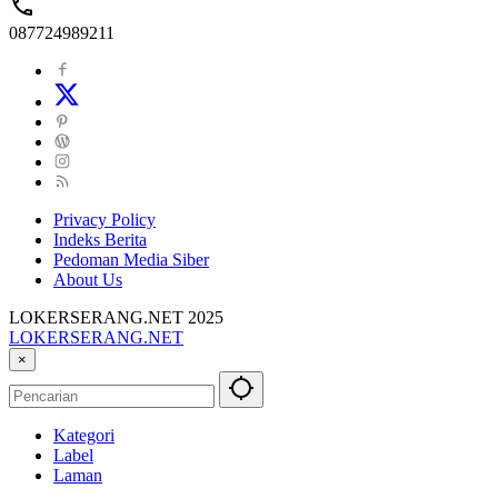
087724989211
Privacy Policy
Indeks Berita
Pedoman Media Siber
About Us
LOKERSERANG.NET 2025
LOKERSERANG.NET
Info
×
Lowongan
Kerja
Serang
Kategori
dan
Label
Sekitarnya
Laman