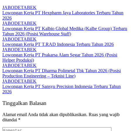
JABODETABEK
Lowongan Kerja PT Hexpharm Jaya Laboratories Terbaru Tahun
2026
JABODETABEK
Lowongan Kerja PT Kalbio Global Medika (Kalbe Group) Terbaru
Tahun 2026 (Posisi Warehouse Staff)
JABODETABEK
Lowongan Kerja PT T.RAD Indonesia Terbaru Tahun 2026
JABODETABEK
Lowongan Kerja PT Prakarsa Alam Segar Tahun 2026 (Posisi
Helper Produksi)
JABODETABEK
Lowongan Kerja PT Dharma Polimetal Tbk Tahun 2026 (Posisi
Production Engineering – Teknisi Line)
JABODETABEK
Lowongan Kerja PT Sansyu Precision Indonesia Terbaru Tahun
2026
Tinggalkan Balasan
Alamat email Anda tidak akan dipublikasikan.
Ruas yang wajib
ditandai
*