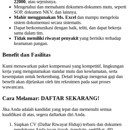
22000
, atau sejenisnya.
Mengetahui dan memahami dokumen-dokumen mutu, seperti
SOP, dokumen NKV, dan lainnya.
Mahir menggunakan Ms. Excel
dan mampu mengelola
sistem dokumentasi secara sistematis.
Dapat berkomunikasi dengan baik, teliti, dan dapat bekerja
sama dalam tim.
Tidak memiliki riwayat penyakit
yang berisiko terhadap
keamanan pangan.
Benefit dan Fasilitas
Kami menawarkan paket kompensasi yang kompetitif, lingkungan
kerja yang mengutamakan standar mutu dan keselamatan, serta
kesempatan untuk berkembang. Detail lengkap mengenai gaji dan
benefit akan dijelaskan oleh tim rekrutmen pada saat proses
wawancara.
Cara Melamar: DAFTAR SEKARANG!
Jika Anda adalah kandidat yang tepat dan memenuhi semua
kualifikasi di atas, segera daftarkan diri Anda.
Siapkan CV (Daftar Riwayat Hidup) terbaru dan dokumen
pendukung Anda (scan ijazah, transkrip, sertifikat, dll).