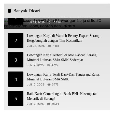
pos
Banyak Dicari
Untuk Lulusan SMA-S1 Ada 9 Lowongan Kerja di
1
Roti’O Penempatan Jabar, Banten dan Jakarta
Juli 22, 2025
10330
Lowongan Kerja di Wardah Beauty Expert Serang:
2
Bergabunglah dengan Tim Kecantikan
Juli 22, 2025
4481
Lowongan Kerja Terbaru di Mie Gacoan Serang,
3
Minimal Lulusan SMA SMK Sederajat
Juli 17, 2025
4125
Lowongan Kerja Terdi Dan+Dan Tangerang Raya,
4
Minimal Lulusan SMA SMK
Juli 10, 2025
3775
Raih Karir Cemerlang di Bank BNI: Kesempatan
5
Menarik di Serang!
Juli 17, 2025
3634