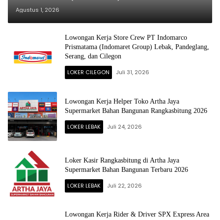
(Serang, Cilegon, Pandeglang)
Agustus 1, 2026
Lowongan Kerja Store Crew PT Indomarco
Prismatama (Indomaret Group) Lebak, Pandeglang,
Serang, dan Cilegon
LOKER CILEGON
Juli 31, 2026
Lowongan Kerja Helper Toko Artha Jaya
Supermarket Bahan Bangunan Rangkasbitung 2026
LOKER LEBAK
Juli 24, 2026
Loker Kasir Rangkasbitung di Artha Jaya
Supermarket Bahan Bangunan Terbaru 2026
LOKER LEBAK
Juli 22, 2026
Lowongan Kerja Rider & Driver SPX Express Area