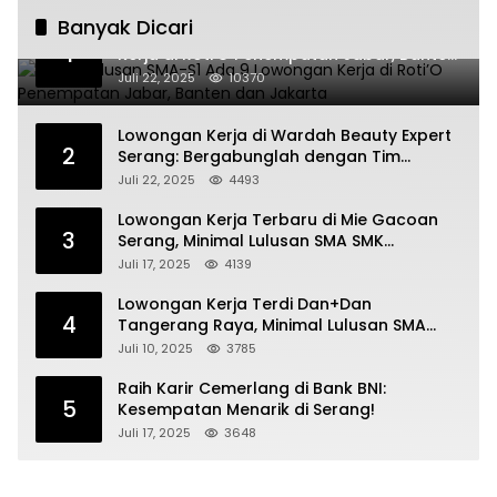
Banyak Dicari
Untuk Lulusan SMA-S1 Ada 9 Lowongan
1
Kerja di Roti’O Penempatan Jabar, Banten
dan Jakarta
Juli 22, 2025
10370
Lowongan Kerja di Wardah Beauty Expert
2
Serang: Bergabunglah dengan Tim
Kecantikan
Juli 22, 2025
4493
Lowongan Kerja Terbaru di Mie Gacoan
3
Serang, Minimal Lulusan SMA SMK
Sederajat
Juli 17, 2025
4139
Lowongan Kerja Terdi Dan+Dan
4
Tangerang Raya, Minimal Lulusan SMA
SMK
Juli 10, 2025
3785
Raih Karir Cemerlang di Bank BNI:
5
Kesempatan Menarik di Serang!
Juli 17, 2025
3648