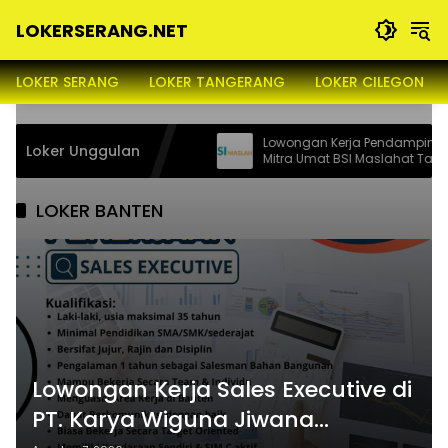
Langsung
LOKERSERANG.NET
ke
konten
Info
Lowongan
LOKER SERANG
LOKER TANGERANG
LOKER CILEGON
Kerja
Serang
dan
ader di Milkyverse
Lowongan Kerja Pendamping Program
Loker Unggulan
Sekitarnya
026
Mitra Umat BSI Maslahat Tahap II Tah
2026
LOKER BANTEN
Lowongan Kerja Sales Executive di
PT. Karya Wiguna Jiwana