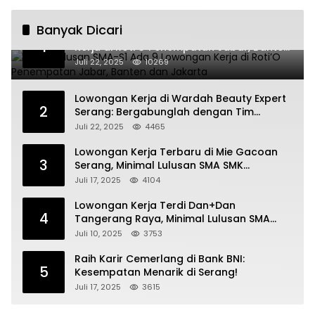
pos
Banyak Dicari
Untuk Lulusan SMA-S1 Ada 9 Lowongan
1
Kerja di Roti’O Penempatan Jabar, Banten
dan Jakarta
Juli 22, 2025
10269
Lowongan Kerja di Wardah Beauty Expert
2
Serang: Bergabunglah dengan Tim
Kecantikan
Juli 22, 2025
4465
Lowongan Kerja Terbaru di Mie Gacoan
3
Serang, Minimal Lulusan SMA SMK
Sederajat
Juli 17, 2025
4104
Lowongan Kerja Terdi Dan+Dan
4
Tangerang Raya, Minimal Lulusan SMA
SMK
Juli 10, 2025
3753
Raih Karir Cemerlang di Bank BNI:
5
Kesempatan Menarik di Serang!
Juli 17, 2025
3615