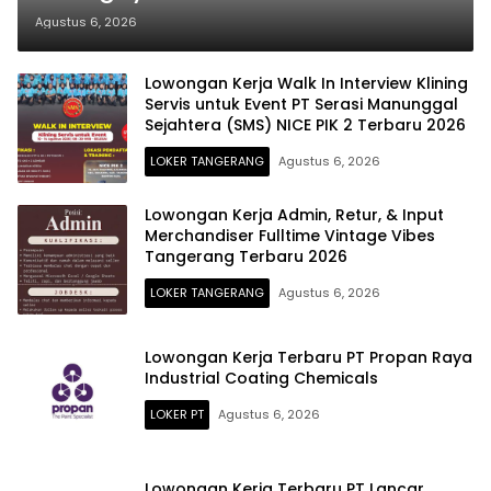
Berbagai Posisi Menarik di BSD
Agustus 6, 2026
dan Bogor
Lowongan Kerja Walk In Interview Klining
Servis untuk Event PT Serasi Manunggal
Sejahtera (SMS) NICE PIK 2 Terbaru 2026
LOKER TANGERANG
Agustus 6, 2026
Lowongan Kerja Admin, Retur, & Input
Merchandiser Fulltime Vintage Vibes
Tangerang Terbaru 2026
LOKER TANGERANG
Agustus 6, 2026
Lowongan Kerja Terbaru PT Propan Raya
Industrial Coating Chemicals
LOKER PT
Agustus 6, 2026
Lowongan Kerja Terbaru PT Lancar