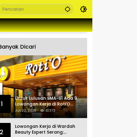
Banyak Dicari
Untuk Lulusan SMA-S1 Ada 9
1
Lowongan Kerja di Roti’O
Penempatan Jabar, Banten
Juli 22, 2025
10373
dan Jakarta
Lowongan Kerja di Wardah
2
Beauty Expert Serang: