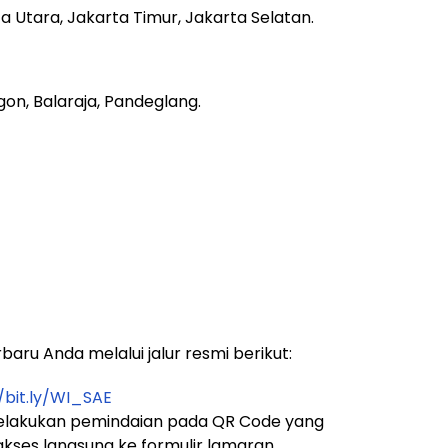
a Utara, Jakarta Timur, Jakarta Selatan.
on, Balaraja, Pandeglang.
aru Anda melalui jalur resmi berikut:
/bit.ly/WI_SAE
lakukan pemindaian pada QR Code yang
 akses langsung ke formulir lamaran.