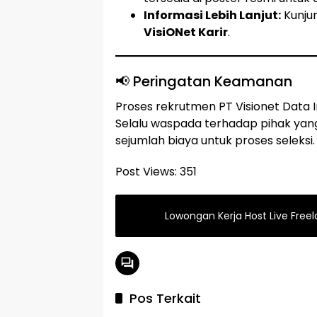
Informasi Lebih Lanjut:
Kunju
VisiONet Karir
.
📢 Peringatan Keamanan
Proses rekrutmen PT Visionet Data 
Selalu waspada terhadap pihak y
sejumlah biaya untuk proses seleksi.
Post Views:
351
Lowongan Kerja Host Live Fre
Pos Terkait
LOKER BANTEN
LOKER 