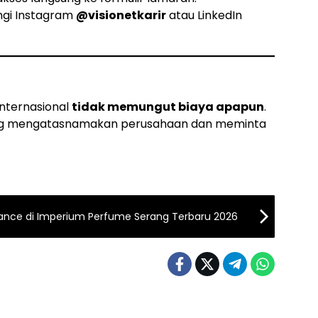
ngi Instagram
@visionetkarir
atau LinkedIn
Internasional
tidak memungut biaya apapun
.
ang mengatasnamakan perusahaan dan meminta
elance di Imperium Perfume Serang Terbaru 2026
BANTEN
LOKER BANTEN