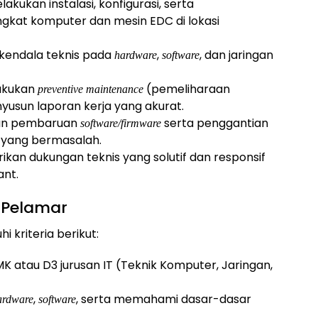
akukan instalasi, konfigurasi, serta
gkat komputer dan mesin EDC di lokasi
kendala teknis pada
,
, dan jaringan
hardware
software
akukan
(pemeliharaan
preventive maintenance
usun laporan kerja yang akurat.
an pembaruan
serta penggantian
software/firmware
 yang bermasalah.
an dukungan teknis yang solutif dan responsif
nt.
n Pelamar
 kriteria berikut:
MK atau D3 jurusan IT (Teknik Komputer, Jaringan,
,
, serta memahami dasar-dasar
ardware
software