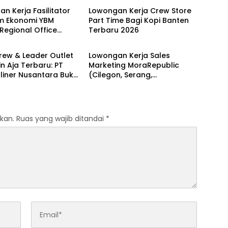
n Kerja Fasilitator
Lowongan Kerja Crew Store
m Ekonomi YBM
Part Time Bagi Kopi Banten
 Regional Office
Terbaru 2026
BANTEN
LOKER BANTEN
 Terbaru 2026
rew & Leader Outlet
Lowongan Kerja Sales
n Aja Terbaru: PT
Marketing MoraRepublic
liner Nusantara Buka
(Cilegon, Serang,
an Kerja Periode
Pandeglang,
s 2026
Rangkasbitung)
kan.
Ruas yang wajib ditandai
*