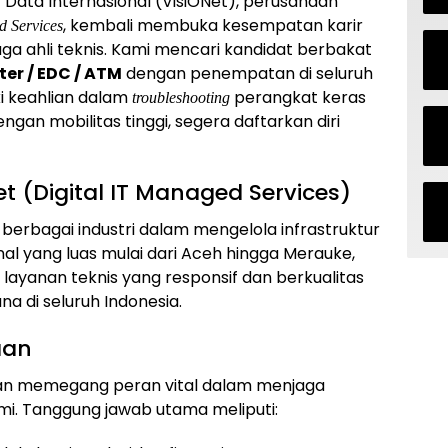
t Data Internasional (VisiONet), perusahaan
, kembali membuka kesempatan karir
d Services
a ahli teknis. Kami mencari kandidat berbakat
er / EDC / ATM
dengan penempatan di seluruh
ki keahlian dalam
perangkat keras
troubleshooting
gan mobilitas tinggi, segera daftarkan diri
et (Digital IT Managed Services)
 berbagai industri dalam mengelola infrastruktur
nal yang luas mulai dari Aceh hingga Merauke,
ayanan teknis yang responsif dan berkualitas
na di seluruh Indonesia.
aan
akan memegang peran vital dalam menjaga
ami. Tanggung jawab utama meliputi: