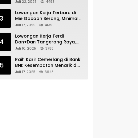
Bergabunglah dengan Tim
Juli 22, 2025
4493
Kecantikan
Lowongan Kerja Terbaru di
3
Mie Gacoan Serang, Minimal
Lulusan SMA SMK Sederajat
Juli 17, 2025
4139
Lowongan Kerja Terdi
4
Dan+Dan Tangerang Raya,
Minimal Lulusan SMA SMK
Juli 10, 2025
3785
Raih Karir Cemerlang di Bank
5
BNI: Kesempatan Menarik di
Serang!
Juli 17, 2025
3648