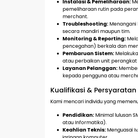
Instalasi & Pemeliharaan:
Mel
pemeliharaan rutin pada peran
merchant.
Troubleshooting:
Menangani 
secara mandiri maupun tim.
Monitoring & Reporting:
Mel
pencegahan) berkala dan meny
Pembaruan Sistem:
Melakuk
atau perbaikan unit perangkat
Layanan Pelanggan:
Memberik
kepada pengguna atau mercha
Kualifikasi & Persyarata
Kami mencari individu yang memenuhi
Pendidikan:
Minimal lulusan S
atau Informatika).
Keahlian Teknis:
Menguasai
h
jaringan komputer.