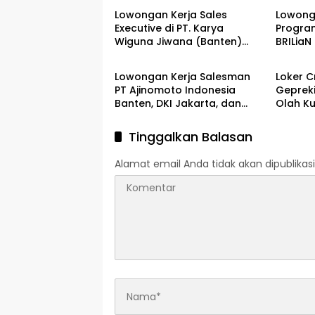
Lowongan Kerja Sales
Lowonga
Executive di PT. Karya
Progra
Wiguna Jiwana (Banten)
BRILiaN
LOKER BANTEN
LOKER 
2026
Banten
Lowongan Kerja Salesman
Loker C
PT Ajinomoto Indonesia
Gepreki
Banten, DKI Jakarta, dan
Olah Ku
Jawa Barat Terbaru 2026
Lowong
Agustu
Tinggalkan Balasan
Alamat email Anda tidak akan dipublikasi