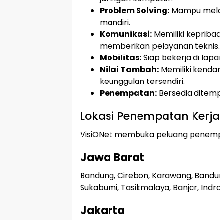
Problem Solving:
Mampu melak
mandiri.
Komunikasi:
Memiliki kepriba
memberikan pelayanan teknis.
Mobilitas:
Siap bekerja di lapa
Nilai Tambah:
Memiliki kendar
keunggulan tersendiri.
Penempatan:
Bersedia ditempa
Lokasi Penempatan Kerja
VisiONet membuka peluang penempat
Jawa Barat
Bandung, Cirebon, Karawang, Bandung
Sukabumi, Tasikmalaya, Banjar, Ind
Jakarta