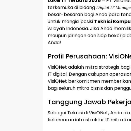
Loker IT Terbaru 2026
– PT Visione
terkemuka di bidang
Digital IT Manage
besar-besaran bagi Anda para tenag
untuk mengisi posisi
Teknisi Komput
wilayah Indonesia. Jika Anda memili
maupun jaringan dan siap bekerja den
Anda!
Profil Perusahaan: VisiON
VisiONet adalah mitra strategis bagi
IT digital. Dengan cakupan operasio
VisiONet berkomitmen memberikan l
bagi seluruh mitra bisnis dan penggu
Tanggung Jawab Pekerj
Sebagai Teknisi di VisiONet, Anda 
kelancaran infrastruktur IT mitra k