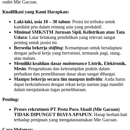
outlet Mie Gacoan.
Kualifikasi yang Kami Harapkan:
Laki-laki, usia 18 – 30 tahun
: Posisi ini terbuka untuk
kandidat pria dalam rentang usia yang produktif.
Minimal SMK/STM Jurusan Sipil, Kelistrikan atau Tata
Udara
: Latar belakang pendidikan yang relevan sangat
penting untuk posisi ini.
Bersedia bekerja
shifting
: Kemampuan untuk beradaptasi
dengan jadwal kerja yang bervariasi, termasuk pagi, siang,
atau malam.
Memiliki keahlian dasar
maintenance
Listrik, Elektronik,
Mesin
: Pengetahuan dan keterampilan praktis dalam
perbaikan dan pemeliharaan dasar akan sangat dihargai.
Mampu bekerja secara tim maupun individu
: Anda harus
dapat berkolaborasi dengan rekan kerja namun juga mandiri
dalam menjalankan tugas pemeliharaan.
Penting:
Proses rekrutmen PT Pesta Pora Abadi (Mie Gacoan)
TIDAK DIPUNGUT BIAYA APAPUN
. Harap berhati-hati
terhadap penipuan yang mengatasnamakan Mie Gacoan.
Cara Melamar: