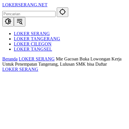
Langsung
LOKERSERANG.NET
ke
Info
konten
Lowongan
Kerja
Serang
dan
LOKER SERANG
Sekitarnya
LOKER TANGERANG
LOKER CILEGON
LOKER TANGSEL
Beranda
LOKER SERANG
Mie Gacoan Buka Lowongan Kerja
Untuk Penempatan Tangerang, Lulusan SMK bisa Daftar
LOKER SERANG