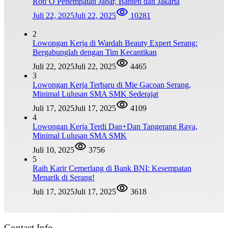
Roti’O Penempatan Jabar, Banten dan Jakarta
Juli 22, 2025
Juli 22, 2025
10281
2
Lowongan Kerja di Wardah Beauty Expert Serang:
Bergabunglah dengan Tim Kecantikan
Juli 22, 2025
Juli 22, 2025
4465
3
Lowongan Kerja Terbaru di Mie Gacoan Serang,
Minimal Lulusan SMA SMK Sederajat
Juli 17, 2025
Juli 17, 2025
4109
4
Lowongan Kerja Terdi Dan+Dan Tangerang Raya,
Minimal Lulusan SMA SMK
Juli 10, 2025
3756
5
Raih Karir Cemerlang di Bank BNI: Kesempatan
Menarik di Serang!
Juli 17, 2025
Juli 17, 2025
3618
Contact Info