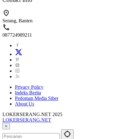
Serang, Banten
087724989211
Privacy Policy
Indeks Berita
Pedoman Media Siber
About Us
LOKERSERANG.NET 2025
LOKERSERANG.NET
Info
×
Lowongan
Kerja