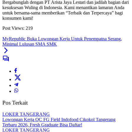
Bergabunglah dengan PT Arista Jaya Lestari dan jadilah bagian dari
kesuksesan Wuling di Indonesia. Kami menantikan lamaran Anda
untuk bersama-sama memberikan “Terbaik dan Terpercaya” bagi
konsumen kami!
Post Views:
219
MyRepublic Buka Lowongan Kerja Untuk Penempatna Serang,
Minimal Lulusan SMA SMK
Pos Terkait
LOKER TANGERANG
Lowongan Kerja QC FG Field Indofood Cikokol Tangerang
Terbaru 2026, Fresh Graduate Bisa Daftar!
LOKER TANGERANG