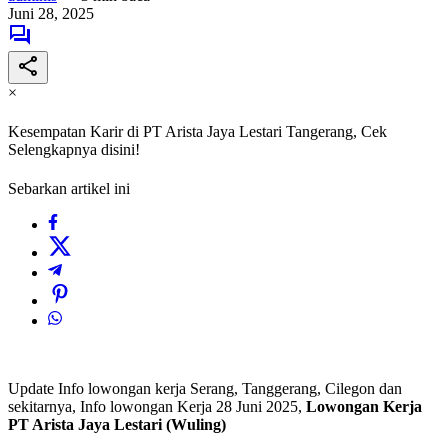
Juni 28, 2025
×
Kesempatan Karir di PT Arista Jaya Lestari Tangerang, Cek
Selengkapnya disini!
Sebarkan artikel ini
Update Info lowongan kerja Serang, Tanggerang, Cilegon dan
sekitarnya, Info lowongan Kerja 28 Juni 2025,
Lowongan Kerja
PT Arista Jaya Lestari (Wuling)