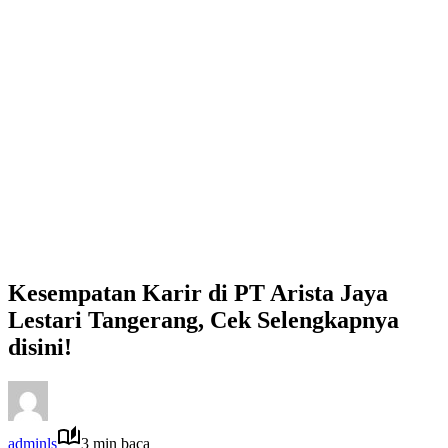
Kesempatan Karir di PT Arista Jaya
Lestari Tangerang, Cek Selengkapnya
disini!
adminls
3 min baca