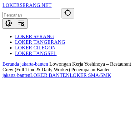
Langsung
LOKERSERANG.NET
ke
Info
konten
Lowongan
Kerja
Serang
dan
LOKER SERANG
Sekitarnya
LOKER TANGERANG
LOKER CILEGON
LOKER TANGSEL
Beranda
jakarta-banten
Lowongan Kerja Yoshinoya – Restaurant
Crew (Full Time & Daily Worker) Penempatan Banten
jakarta-banten
LOKER BANTEN
LOKER SMA/SMK