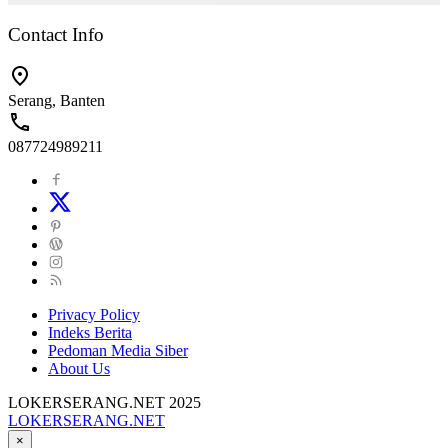
Contact Info
Serang, Banten
087724989211
Privacy Policy
Indeks Berita
Pedoman Media Siber
About Us
LOKERSERANG.NET 2025
LOKERSERANG.NET
Info
×