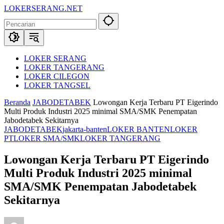
Langsung
LOKERSERANG.NET
ke
Info
konten
Lowongan
Kerja
Serang
dan
LOKER SERANG
Sekitarnya
LOKER TANGERANG
LOKER CILEGON
LOKER TANGSEL
Beranda
JABODETABEK
Lowongan Kerja Terbaru PT Eigerindo
Multi Produk Industri 2025 minimal SMA/SMK Penempatan
Jabodetabek Sekitarnya
JABODETABEK
jakarta-banten
LOKER BANTEN
LOKER
PT
LOKER SMA/SMK
LOKER TANGERANG
Lowongan Kerja Terbaru PT Eigerindo
Multi Produk Industri 2025 minimal
SMA/SMK Penempatan Jabodetabek
Sekitarnya