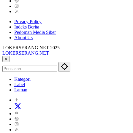
Privacy Policy
Indeks Berita
Pedoman Media Siber
About Us
LOKERSERANG.NET 2025
LOKERSERANG.NET
Info
×
Lowongan
Kerja
Serang
Kategori
dan
Label
Sekitarnya
Laman