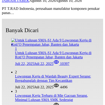
JABODETABEK
Agustus 10, 2026
Agustus 10, 2026
PT T.RAD Indonesia, perusahaan manufaktur komponen penukar
panas…
Banyak Dicari
1
Untuk Lulusan SMA-S1 Ada 9 Lowongan Kerja di
Roti’O Penempatan Jabar, Banten dan Jakarta
Juli 22, 2025
Juli 22, 2025
10397
2
Lowongan Kerja di Wardah Beauty Expert Serang:
Bergabunglah dengan Tim Kecantikan
Juli 22, 2025
Juli 22, 2025
4496
3
Lowongan Kerja Terbaru di Mie Gacoan Serang,
Minimal Lulusan SMA SMK Sederajat