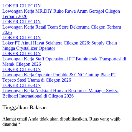
LOKER CILEGON
Lowongan Kerja MR.DIY Ruko Rawa Arum Gerogol Cilegon
Terbaru 2026
LOKER CILEGON
Lowongan Kerja Retail Team Store Dekoruma Cilegon Terbaru
2026
LOKER CILEGON
Loker PT Ainul Hayat Sejahtera Cilegon 2026: Supply Chain
hingga Crystallizer Operator
LOKER CILEGON
Lowongan Kerja Staff Operasional PT Bumimerak Transportasi di
Merak Cilegon 2026
LOKER CILEGON
Lowongan Kerja Operator Portable & CNC Cutting Plate PT
Topsco Steel Utama di Cilegon 2026
LOKER CILEGON
Lowongan Kerja Assistant Human Resources Manager Swiss-
Belhotel International di Cilegon 2026
Tinggalkan Balasan
Alamat email Anda tidak akan dipublikasikan.
Ruas yang wajib
ditandai
*