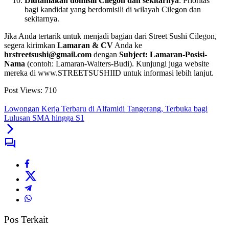
Diutamakan domisili Cilegon dan sekitarnya
: Prioritas
bagi kandidat yang berdomisili di wilayah Cilegon dan
sekitarnya.
Jika Anda tertarik untuk menjadi bagian dari Street Sushi Cilegon,
segera kirimkan
Lamaran & CV
Anda ke
hrstreetsushi@gmail.com
dengan
Subject: Lamaran-Posisi-
Nama
(contoh: Lamaran-Waiters-Budi). Kunjungi juga website
mereka di www.STREETSUSHIID untuk informasi lebih lanjut.
Post Views:
710
Lowongan Kerja Terbaru di Alfamidi Tangerang, Terbuka bagi
Lulusan SMA hingga S1
Pos Terkait