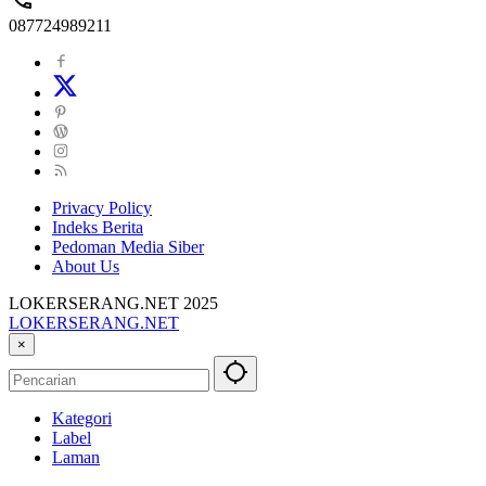
087724989211
Privacy Policy
Indeks Berita
Pedoman Media Siber
About Us
LOKERSERANG.NET 2025
LOKERSERANG.NET
Info
×
Lowongan
Kerja
Serang
Kategori
dan
Label
Sekitarnya
Laman