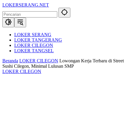
Langsung
LOKERSERANG.NET
ke
Info
konten
Lowongan
Kerja
Serang
dan
LOKER SERANG
Sekitarnya
LOKER TANGERANG
LOKER CILEGON
LOKER TANGSEL
Beranda
LOKER CILEGON
Lowongan Kerja Terbaru di Street
Sushi Cilegon, Minimal Lulusan SMP
LOKER CILEGON