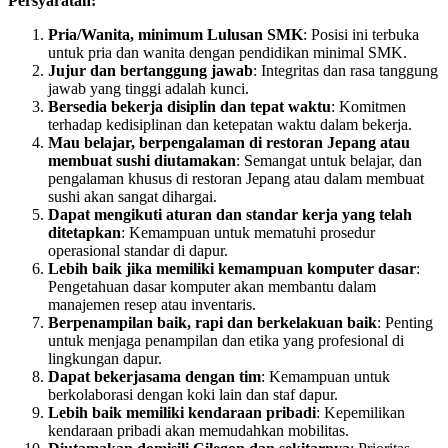
Persyaratan:
Pria/Wanita, minimum Lulusan SMK
: Posisi ini terbuka
untuk pria dan wanita dengan pendidikan minimal SMK.
Jujur dan bertanggung jawab
: Integritas dan rasa tanggung
jawab yang tinggi adalah kunci.
Bersedia bekerja disiplin dan tepat waktu
: Komitmen
terhadap kedisiplinan dan ketepatan waktu dalam bekerja.
Mau belajar, berpengalaman di restoran Jepang atau
membuat sushi diutamakan
: Semangat untuk belajar, dan
pengalaman khusus di restoran Jepang atau dalam membuat
sushi akan sangat dihargai.
Dapat mengikuti aturan dan standar kerja yang telah
ditetapkan
: Kemampuan untuk mematuhi prosedur
operasional standar di dapur.
Lebih baik jika memiliki kemampuan komputer dasar
:
Pengetahuan dasar komputer akan membantu dalam
manajemen resep atau inventaris.
Berpenampilan baik, rapi dan berkelakuan baik
: Penting
untuk menjaga penampilan dan etika yang profesional di
lingkungan dapur.
Dapat bekerjasama dengan tim
: Kemampuan untuk
berkolaborasi dengan koki lain dan staf dapur.
Lebih baik memiliki kendaraan pribadi
: Kepemilikan
kendaraan pribadi akan memudahkan mobilitas.