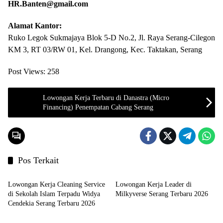
HR.Banten@gmail.com
Alamat Kantor:
Ruko Legok Sukmajaya Blok 5-D No.2, Jl. Raya Serang-Cilegon
KM 3, RT 03/RW 01, Kel. Drangong, Kec. Taktakan, Serang
Post Views:
258
Lowongan Kerja Terbaru di Danastra (Micro
Financing) Penempatan Cabang Serang
Pos Terkait
LOKER SERANG
LOKER SERANG
Lowongan Kerja Cleaning Service
Lowongan Kerja Leader di
di Sekolah Islam Terpadu Widya
Milkyverse Serang Terbaru 2026
Cendekia Serang Terbaru 2026
LOKER SERANG
LOKER SERANG