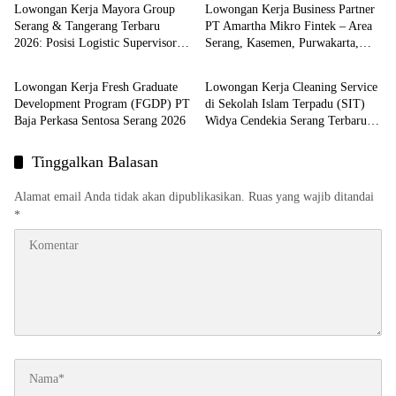
Lowongan Kerja Mayora Group
Lowongan Kerja Business Partner
Serang & Tangerang Terbaru
PT Amartha Mikro Fintek – Area
2026: Posisi Logistic Supervisor
Serang, Kasemen, Purwakarta,
LOKER SERANG
LOKER SERANG
dan Finance Section Head
Petir, Cikande Terbaru 2026
Lowongan Kerja Fresh Graduate
Lowongan Kerja Cleaning Service
Development Program (FGDP) PT
di Sekolah Islam Terpadu (SIT)
Baja Perkasa Sentosa Serang 2026
Widya Cendekia Serang Terbaru
2026
Tinggalkan Balasan
Alamat email Anda tidak akan dipublikasikan.
Ruas yang wajib ditandai
*