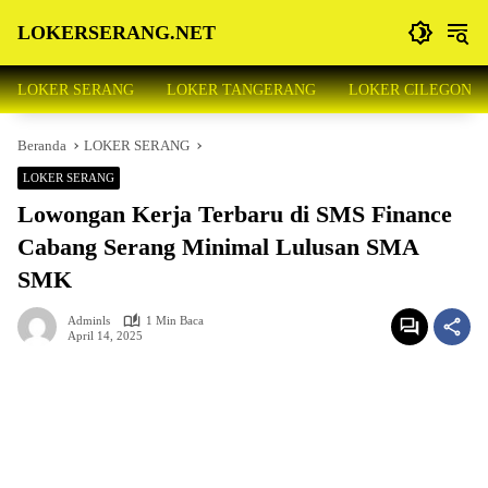
Langsung
LOKERSERANG.NET
ke
konten
Info
Lowongan
LOKER SERANG
LOKER TANGERANG
LOKER CILEGON
Kerja
Serang
Beranda
LOKER SERANG
dan
Sekitarnya
LOKER SERANG
Lowongan Kerja Terbaru di SMS Finance
Cabang Serang Minimal Lulusan SMA
SMK
Adminls
1 Min Baca
April 14, 2025