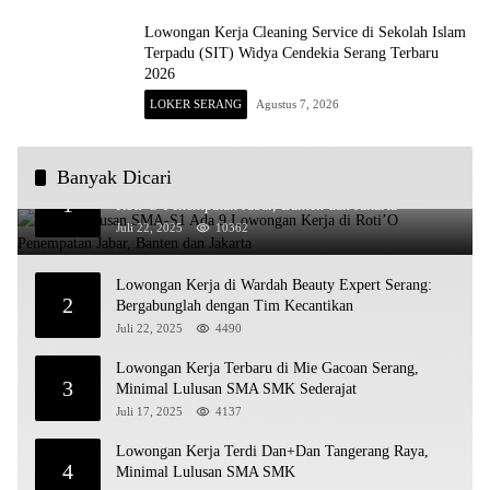
Lowongan Kerja Cleaning Service di Sekolah Islam
Terpadu (SIT) Widya Cendekia Serang Terbaru
2026
LOKER SERANG
Agustus 7, 2026
Banyak Dicari
Untuk Lulusan SMA-S1 Ada 9 Lowongan Kerja di
1
Roti’O Penempatan Jabar, Banten dan Jakarta
Juli 22, 2025
10362
Lowongan Kerja di Wardah Beauty Expert Serang:
2
Bergabunglah dengan Tim Kecantikan
Juli 22, 2025
4490
Lowongan Kerja Terbaru di Mie Gacoan Serang,
3
Minimal Lulusan SMA SMK Sederajat
Juli 17, 2025
4137
Lowongan Kerja Terdi Dan+Dan Tangerang Raya,
4
Minimal Lulusan SMA SMK