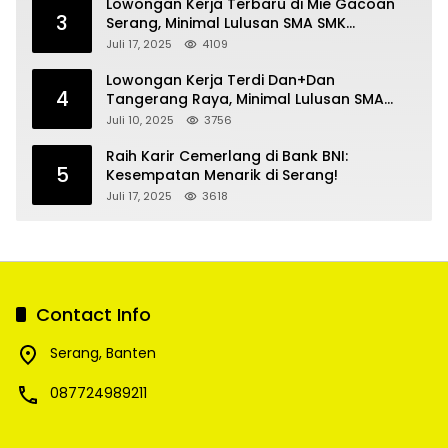
Lowongan Kerja Terbaru di Mie Gacoan
3
Serang, Minimal Lulusan SMA SMK
Sederajat
Juli 17, 2025
4109
Lowongan Kerja Terdi Dan+Dan
4
Tangerang Raya, Minimal Lulusan SMA
SMK
Juli 10, 2025
3756
Raih Karir Cemerlang di Bank BNI:
5
Kesempatan Menarik di Serang!
Juli 17, 2025
3618
Contact Info
Serang, Banten
087724989211