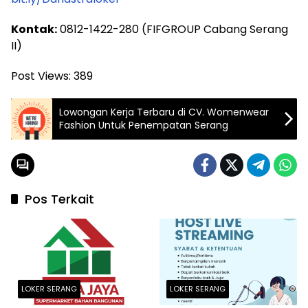
Kontak:
0812-1422-280 (FIFGROUP Cabang Serang
II)
Post Views:
389
Lowongan Kerja Terbaru di CV. Womenwear
Fashion Untuk Penempatan Serang
Pos Terkait
LOKER SERANG
LOKER SERANG