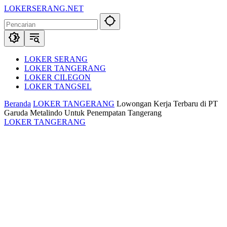
Langsung
LOKERSERANG.NET
ke
Info
konten
Lowongan
Kerja
Serang
dan
LOKER SERANG
Sekitarnya
LOKER TANGERANG
LOKER CILEGON
LOKER TANGSEL
Beranda
LOKER TANGERANG
Lowongan Kerja Terbaru di PT
Garuda Metalindo Untuk Penempatan Tangerang
LOKER TANGERANG