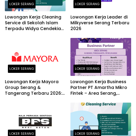
LOKER SERANG
LOKER SERANG
Lowongan Kerja Cleaning
Lowongan Kerja Leader di
Service di Sekolah Islam
Milkyverse Serang Terbaru
Terpadu Widya Cendekia
2026
Serang Terbaru 2026
LOKER SERANG
LOKER SERANG
Lowongan Kerja Mayora
Lowongan Kerja Business
Group Serang &
Partner PT Amartha Mikro
Tangerang Terbaru 2026:
Fintek – Area Serang,
Posisi Logistic Supervisor
Kasemen, Purwakarta,
dan Finance Section Head
Petir, Cikande Terbaru
2026
LOKER SERANG
LOKER SERANG