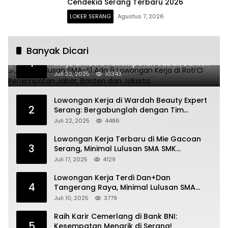
Cendekia Serang Terbaru 2026
LOKER SERANG
Agustus 7, 2026
Banyak Dicari
Untuk Lulusan SMA-S1 Ada 9 Lowongan
1
Kerja di Roti’O Penempatan Jabar, Banten
dan Jakarta
Juli 22, 2025
10343
Lowongan Kerja di Wardah Beauty Expert
2
Serang: Bergabunglah dengan Tim
Kecantikan
Juli 22, 2025
4486
Lowongan Kerja Terbaru di Mie Gacoan
3
Serang, Minimal Lulusan SMA SMK
Sederajat
Juli 17, 2025
4129
Lowongan Kerja Terdi Dan+Dan
4
Tangerang Raya, Minimal Lulusan SMA
SMK
Juli 10, 2025
3779
Raih Karir Cemerlang di Bank BNI:
5
Kesempatan Menarik di Serang!