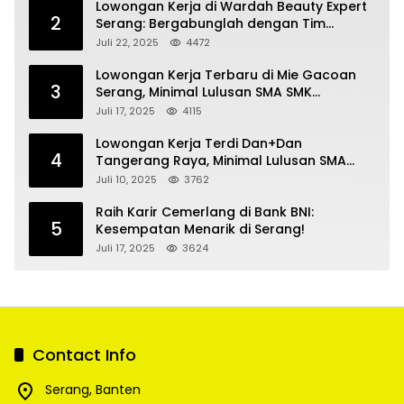
Lowongan Kerja di Wardah Beauty Expert
2
Serang: Bergabunglah dengan Tim
Kecantikan
Juli 22, 2025
4472
Lowongan Kerja Terbaru di Mie Gacoan
3
Serang, Minimal Lulusan SMA SMK
Sederajat
Juli 17, 2025
4115
Lowongan Kerja Terdi Dan+Dan
4
Tangerang Raya, Minimal Lulusan SMA
SMK
Juli 10, 2025
3762
Raih Karir Cemerlang di Bank BNI:
5
Kesempatan Menarik di Serang!
Juli 17, 2025
3624
Contact Info
Serang, Banten