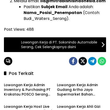
Melalui email:
lia@mitrabisnisindonesia.com
Pastikan
Subjek Email
Anda adalah:
Nama_Posisi_Penempatan
(Contoh:
Budi_Waiters_Serang).
Post Views:
488
Lowongan Kerja di PT. Sokonindo Automobile
Serang, Cek Selengkapnya disini
Pos Terkait
LOKER SERANG
LOKER SERANG
Lowongan Kerja Admin
Lowongan Kerja Admin
Inventory & Purchasing PT
Gudang Artha Jaya
Krakatau POSCO Serang
Supermarket Bahan
LOKER SERANG
LOKER SERANG
Terbaru 2026
Bangunan Kota Serang
Terbaru 2026
Lowongan Kerja Host Live
Lowongan Kerja Ahli Gizi