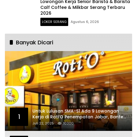
Lowongan Kerja Senior Barista & Barista
Calf Coffee & Milkbar Serang Terbaru
2026
LOKER SERANG
Agustus 6, 2026
Banyak Dicari
Untuk Lulusan SMA-S1 Ada 9 Lowongan
1
Kerja di Roti’O Penempatan Jabar, Banten
dan Jakarta
Juli 22, 2025
10300