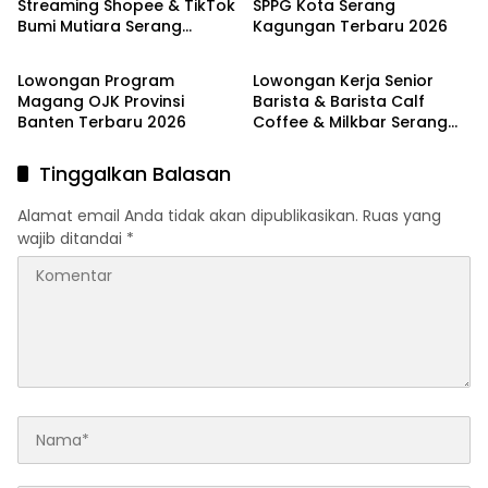
Streaming Shopee & TikTok
SPPG Kota Serang
Bumi Mutiara Serang
Kagungan Terbaru 2026
LOKER SERANG
LOKER SERANG
Terbaru 2026
Lowongan Program
Lowongan Kerja Senior
Magang OJK Provinsi
Barista & Barista Calf
Banten Terbaru 2026
Coffee & Milkbar Serang
Terbaru 2026
Tinggalkan Balasan
Alamat email Anda tidak akan dipublikasikan.
Ruas yang
wajib ditandai
*