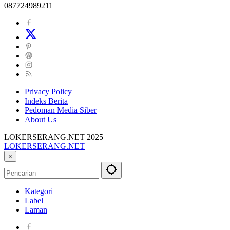
087724989211
Privacy Policy
Indeks Berita
Pedoman Media Siber
About Us
LOKERSERANG.NET 2025
LOKERSERANG.NET
Info
×
Lowongan
Kerja
Serang
Kategori
dan
Label
Sekitarnya
Laman