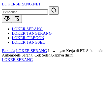
Langsung
LOKERSERANG.NET
ke
Info
konten
Lowongan
Kerja
Serang
dan
LOKER SERANG
Sekitarnya
LOKER TANGERANG
LOKER CILEGON
LOKER TANGSEL
Beranda
LOKER SERANG
Lowongan Kerja di PT. Sokonindo
Automobile Serang, Cek Selengkapnya disini
LOKER SERANG