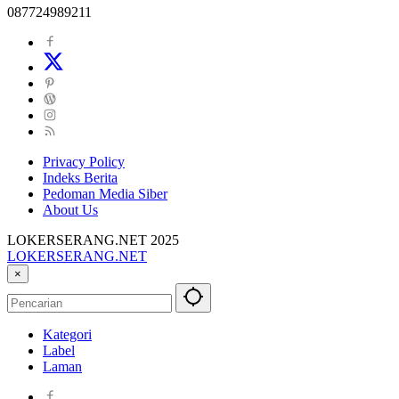
087724989211
Privacy Policy
Indeks Berita
Pedoman Media Siber
About Us
LOKERSERANG.NET 2025
LOKERSERANG.NET
Info
×
Lowongan
Kerja
Serang
Kategori
dan
Label
Sekitarnya
Laman