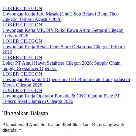
LOKER CILEGON
Lowongan Kerja Juru Masak (Chef) Sop Betawi Bang Theo
Cilegon Terbaru Agustus 2026
LOKER CILEGON
Lowongan Kerja MR.DIY Ruko Rawa Arum Gerogol Cilegon
Terbaru 2026
LOKER CILEGON
Lowongan Kerja Retail Team Store Dekoruma Cilegon Terbaru
2026
LOKER CILEGON
Loker PT Ainul Hayat Sejahtera Cilegon 2026: Supply Chain
hingga Crystallizer Operator
LOKER CILEGON
Lowongan Kerja Staff Operasional PT Bumimerak Transportasi di
Merak Cilegon 2026
LOKER CILEGON
Lowongan Kerja Operator Portable & CNC Cutting Plate PT
Topsco Steel Utama di Cilegon 2026
Tinggalkan Balasan
Alamat email Anda tidak akan dipublikasikan.
Ruas yang wajib
ditandai
*