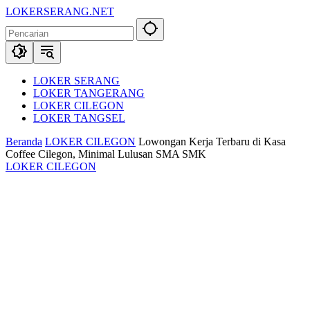
Langsung
LOKERSERANG.NET
ke
Info
konten
Lowongan
Kerja
Serang
dan
LOKER SERANG
Sekitarnya
LOKER TANGERANG
LOKER CILEGON
LOKER TANGSEL
Beranda
LOKER CILEGON
Lowongan Kerja Terbaru di Kasa
Coffee Cilegon, Minimal Lulusan SMA SMK
LOKER CILEGON