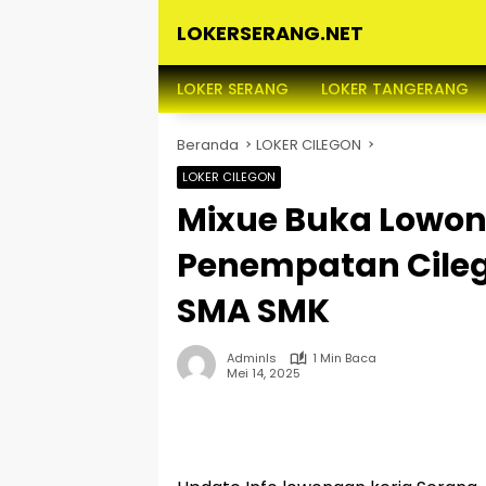
Langsung
LOKERSERANG.NET
ke
konten
Info
Lowongan
LOKER SERANG
LOKER TANGERANG
Kerja
Serang
Beranda
LOKER CILEGON
dan
Sekitarnya
LOKER CILEGON
Mixue Buka Lowon
Penempatan Cileg
SMA SMK
Adminls
1 Min Baca
Mei 14, 2025