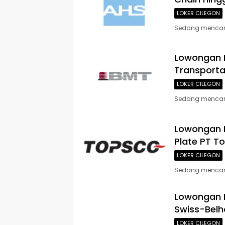
LOKER CILEGON
Sedang mencari l
Lowongan K
Transporta
LOKER CILEGON
Sedang mencari 
Lowongan K
Plate PT T
LOKER CILEGON
Sedang mencari 
Lowongan 
Swiss-Belho
LOKER CILEGON