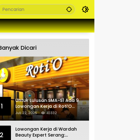
Banyak Dicari
Untuk Lulusan SMA-S1 Ada 9
1
Lowongan Kerja di Roti’O
Penempatan Jabar, Banten
Juli 22, 2025
10332
dan Jakarta
Lowongan Kerja di Wardah
2
Beauty Expert Serang: