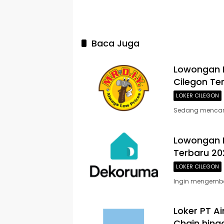
Baca Juga
Lowongan K
Cilegon Te
LOKER CILEGON
Sedang mencari p
Lowongan K
Terbaru 20
LOKER CILEGON
Ingin mengembang
Loker PT Ai
Chain hing