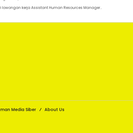
 lowongan kerja Assistant Human Resources Manager…
man Media Siber
About Us