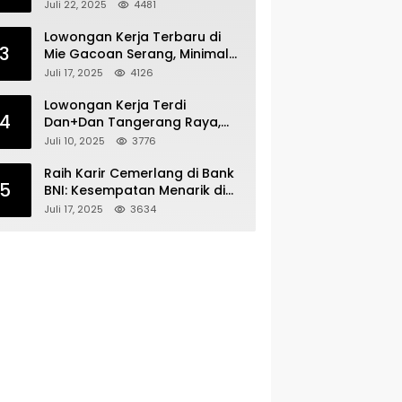
Bergabunglah dengan Tim
Juli 22, 2025
4481
Kecantikan
Lowongan Kerja Terbaru di
3
Mie Gacoan Serang, Minimal
Lulusan SMA SMK Sederajat
Juli 17, 2025
4126
Lowongan Kerja Terdi
4
Dan+Dan Tangerang Raya,
Minimal Lulusan SMA SMK
Juli 10, 2025
3776
Raih Karir Cemerlang di Bank
5
BNI: Kesempatan Menarik di
Serang!
Juli 17, 2025
3634