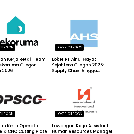
CILEGON
LOKER CILEGON
an Kerja Retail Team
Loker PT Ainul Hayat
Dekoruma Cilegon
Sejahtera Cilegon 2026:
u 2026
Supply Chain hingga
Crystallizer Operator
CILEGON
LOKER CILEGON
an Kerja Operator
Lowongan Kerja Assistant
e & CNC Cutting Plate
Human Resources Manager