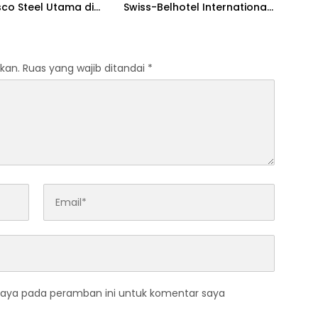
co Steel Utama di
Swiss-Belhotel International
n 2026
di Cilegon 2026
kan.
Ruas yang wajib ditandai
*
saya pada peramban ini untuk komentar saya