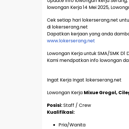
Update Info lowongan kerja Serang, 
lowongan Kerja 14 Mei 2025, Lowong
Cek setiap hari lokerserang.net unt
di lokerserang.net
Dapatkan kerjaan yang anda damb
www.lokerserang.net
Lowongan Kerja untuk SMA/SMK D1 D2
Kami mendpatkan info lowongan dar
Ingat Kerja Ingat lokerserang.net
Lowongan Kerja
Mixue Grogol, Cil
Posisi:
Staff / Crew
Kualifikasi:
Pria/Wanita