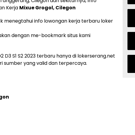
Tanggerang, Cilegon dan sekitarnya, Info
an Kerja
Mixue Grogol, Cilegon
uk menegtahui info lowongan kerja terbaru loker
akan dengan me-bookmark situs kami
 D3 S1 S2 2023 terbaru hanya di lokerserang.net
i sumber yang valid dan terpercaya.
egon