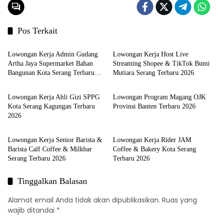
Pos Terkait
LOKER SERANG
LOKER SERANG
Lowongan Kerja Admin Gudang
Lowongan Kerja Host Live
Artha Jaya Supermarket Bahan
Streaming Shopee & TikTok Bumi
Bangunan Kota Serang Terbaru
Mutiara Serang Terbaru 2026
LOKER SERANG
LOKER SERANG
2026
Lowongan Kerja Ahli Gizi SPPG
Lowongan Program Magang OJK
Kota Serang Kagungan Terbaru
Provinsi Banten Terbaru 2026
2026
LOKER SERANG
LOKER SERANG
Lowongan Kerja Senior Barista &
Lowongan Kerja Rider JAM
Barista Calf Coffee & Milkbar
Coffee & Bakery Kota Serang
Serang Terbaru 2026
Terbaru 2026
Tinggalkan Balasan
Alamat email Anda tidak akan dipublikasikan.
Ruas yang
wajib ditandai
*