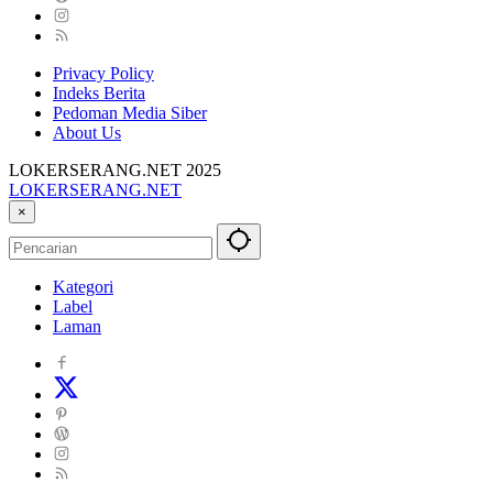
Privacy Policy
Indeks Berita
Pedoman Media Siber
About Us
LOKERSERANG.NET 2025
LOKERSERANG.NET
Info
×
Lowongan
Kerja
Serang
Kategori
dan
Label
Sekitarnya
Laman