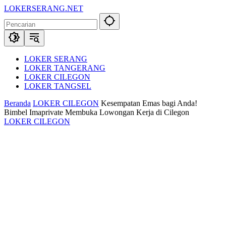
Langsung
LOKERSERANG.NET
ke
Info
konten
Lowongan
Kerja
Serang
dan
LOKER SERANG
Sekitarnya
LOKER TANGERANG
LOKER CILEGON
LOKER TANGSEL
Beranda
LOKER CILEGON
Kesempatan Emas bagi Anda!
Bimbel Imaprivate Membuka Lowongan Kerja di Cilegon
LOKER CILEGON