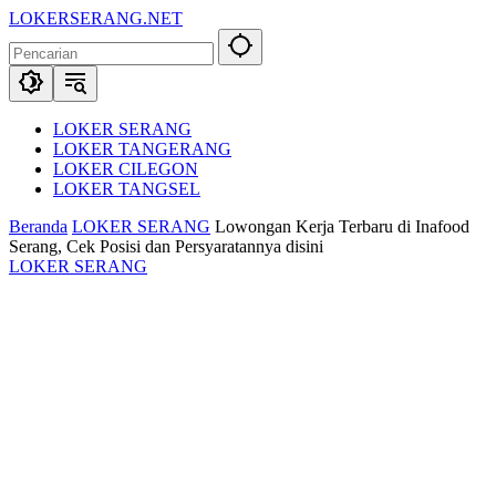
Langsung
LOKERSERANG.NET
ke
Info
konten
Lowongan
Kerja
Serang
dan
LOKER SERANG
Sekitarnya
LOKER TANGERANG
LOKER CILEGON
LOKER TANGSEL
Beranda
LOKER SERANG
Lowongan Kerja Terbaru di Inafood
Serang, Cek Posisi dan Persyaratannya disini
LOKER SERANG