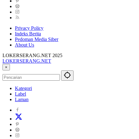
Privacy Policy
Indeks Berita
Pedoman Media Siber
About Us
LOKERSERANG.NET 2025
LOKERSERANG.NET
Info
×
Lowongan
Kerja
Serang
Kategori
dan
Label
Sekitarnya
Laman