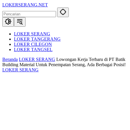
Langsung
LOKERSERANG.NET
ke
Info
konten
Lowongan
Kerja
Serang
dan
LOKER SERANG
Sekitarnya
LOKER TANGERANG
LOKER CILEGON
LOKER TANGSEL
Beranda
LOKER SERANG
Lowongan Kerja Terbaru di PT Batik
Building Material Untuk Penempatan Serang, Ada Berbagai Posisi!
LOKER SERANG