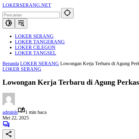
Langsung
LOKERSERANG.NET
ke
Info
konten
Lowongan
Kerja
Serang
dan
LOKER SERANG
Sekitarnya
LOKER TANGERANG
LOKER CILEGON
LOKER TANGSEL
Beranda
LOKER SERANG
Lowongan Kerja Terbaru di Agung Pe
LOKER SERANG
Lowongan Kerja Terbaru di Agung Perka
adminls
1 min baca
Mei 22, 2025