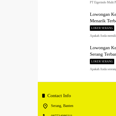
PT Eigerindo Multi 
Lowongan Ker
Menarik Terb
LOKER SERANG
Apakah Anda memili
Lowongan Ker
Serang Terba
LOKER SERANG
Apakah Anda seorang
Contact Info
Serang, Banten