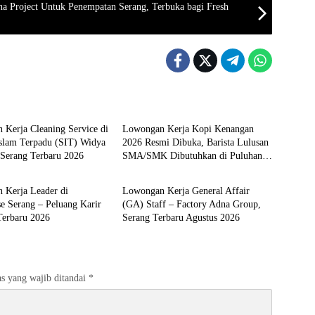
a Project Untuk Penempatan Serang, Terbuka bagi Fresh
 SERANG
LOKER SERANG
Kerja Cleaning Service di
Lowongan Kerja Kopi Kenangan
Islam Terpadu (SIT) Widya
2026 Resmi Dibuka, Barista Lulusan
 Serang Terbaru 2026
SMA/SMK Dibutuhkan di Puluhan
 SERANG
LOKER SERANG
Kota Seluruh Indonesia
 Kerja Leader di
Lowongan Kerja General Affair
e Serang – Peluang Karir
(GA) Staff – Factory Adna Group,
Terbaru 2026
Serang Terbaru Agustus 2026
s yang wajib ditandai
*