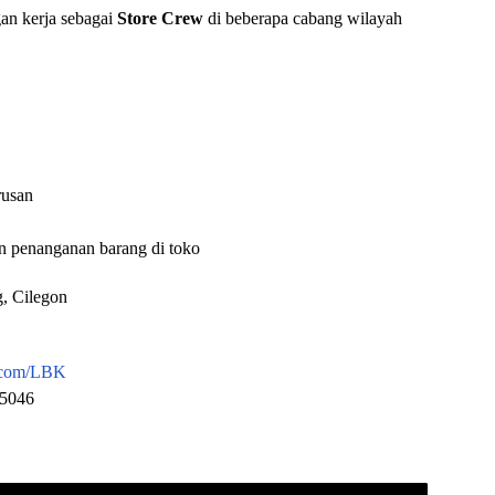
n kerja sebagai
Store Crew
di beberapa cabang wilayah
rusan
n penanganan barang di toko
, Cilegon
p.com/LBK
 5046