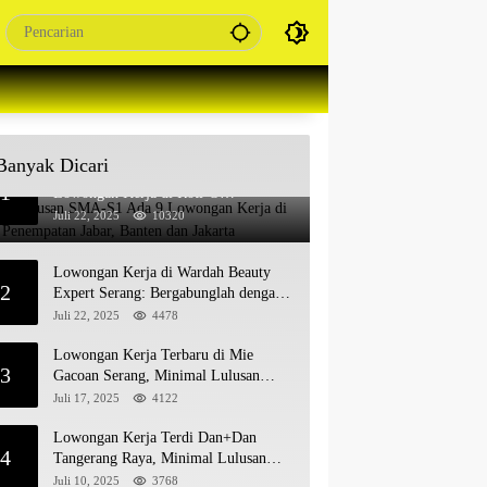
Banyak Dicari
Untuk Lulusan SMA-S1 Ada 9
1
Lowongan Kerja di Roti’O
Penempatan Jabar, Banten dan Jakarta
Juli 22, 2025
10320
Lowongan Kerja di Wardah Beauty
2
Expert Serang: Bergabunglah dengan
Tim Kecantikan
Juli 22, 2025
4478
Lowongan Kerja Terbaru di Mie
3
Gacoan Serang, Minimal Lulusan
SMA SMK Sederajat
Juli 17, 2025
4122
Lowongan Kerja Terdi Dan+Dan
4
Tangerang Raya, Minimal Lulusan
SMA SMK
Juli 10, 2025
3768