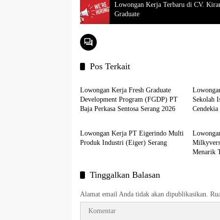
Lowongan Kerja Terbaru di CV. Kiran
Graduate
Pos Terkait
LOKER SERANG
LOKER
Lowongan Kerja Fresh Graduate
Lowongan 
Development Program (FGDP) PT
Sekolah 
Baja Perkasa Sentosa Serang 2026
Cendekia
LOKER PT
LOKER
Lowongan Kerja PT Eigerindo Multi
Lowongan
Produk Industri (Eiger) Serang
Milkyvers
Menarik 
Tinggalkan Balasan
Alamat email Anda tidak akan dipublikasikan.
Rua