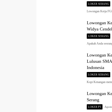
LOKER SERANG
Lowongan Kerja FGD
Lowongan Ker
Widya Cendek
LOKER SERANG
Apakah Anda seorang
Lowongan Ker
Lulusan SMA/
Indonesia
LOKER SERANG
Kopi Kenangan memb
Lowongan Ker
Serang
LOKER PT
Agust