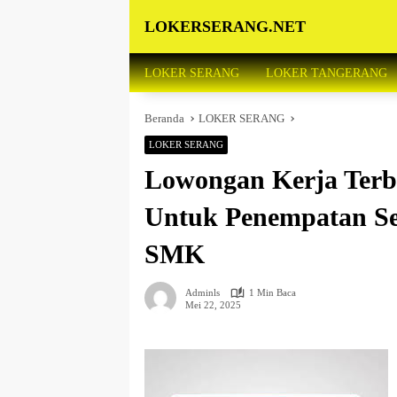
Langsung
LOKERSERANG.NET
ke
konten
Info
Lowongan
LOKER SERANG
LOKER TANGERANG
Kerja
Serang
Beranda
LOKER SERANG
dan
Sekitarnya
LOKER SERANG
Lowongan Kerja Terb
Untuk Penempatan S
SMK
Adminls
1 Min Baca
Mei 22, 2025