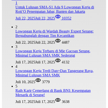
1
Untuk Lulusan SMA-S1 Ada 9 Lowongan Kerja di
Roti’O Penempatan Jabar, Banten dan Jakarta
Juli 22, 2025
Juli 22, 2025
10352
2
Lowongan Kerja di Wardah Beauty Expert Serang:
Bergabunglah dengan Tim Kecantikan
Juli 22, 2025
Juli 22, 2025
4487
3
Lowongan Kerja Terbaru di Mie Gacoan Serang,
Minimal Lulusan SMA SMK Sederajat
Juli 17, 2025
Juli 17, 2025
4132
4
Lowongan Kerja Terdi Dan+Dan Tangerang Raya,
Minimal Lulusan SMA SMK
Juli 10, 2025
3779
5
Raih Karir Cemerlang di Bank BNI: Kesempatan
Menarik di Serang!
Juli 17, 2025
Juli 17, 2025
3638