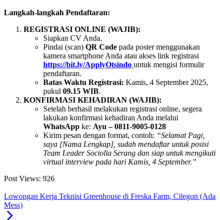
Langkah-langkah Pendaftaran:
REGISTRASI ONLINE (WAJIB):
Siapkan CV Anda.
Pindai (scan)
QR Code
pada poster menggunakan
kamera smartphone Anda atau akses link registrasi
https://bit.ly/ApplyOtsindo
untuk mengisi formulir
pendaftaran.
Batas Waktu Registrasi:
Kamis, 4 September 2025,
pukul
09.15 WIB
.
KONFIRMASI KEHADIRAN (WAJIB):
Setelah berhasil melakukan registrasi online, segera
lakukan konfirmasi kehadiran Anda melalui
WhatsApp
ke:
Ayu – 0811-9005-0128
Kirim pesan dengan format, contoh:
“Selamat Pagi,
saya [Nama Lengkap], sudah mendaftar untuk posisi
Team Leader Sociolla Serang dan siap untuk mengikuti
virtual interview pada hari Kamis, 4 September.”
Post Views:
926
Lowongan Kerja Teknisi Greenhouse di Freska Farm, Cilegon (Ada
Mess)