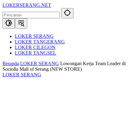
Langsung
LOKERSERANG.NET
ke
Info
konten
Lowongan
Kerja
Serang
dan
LOKER SERANG
Sekitarnya
LOKER TANGERANG
LOKER CILEGON
LOKER TANGSEL
Beranda
LOKER SERANG
Lowongan Kerja Team Leader di
Sociolla Mall of Serang (NEW STORE)
LOKER SERANG