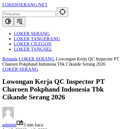
Langsung
LOKERSERANG.NET
ke
Info
konten
Lowongan
Kerja
Serang
dan
LOKER SERANG
Sekitarnya
LOKER TANGERANG
LOKER CILEGON
LOKER TANGSEL
Beranda
LOKER SERANG
Lowongan Kerja QC Inspector PT
Charoen Pokphand Indonesia Tbk Cikande Serang 2026
LOKER SERANG
Lowongan Kerja QC Inspector PT
Charoen Pokphand Indonesia Tbk
Cikande Serang 2026
adminls
3 min baca