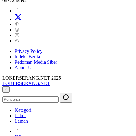
087724989211
Privacy Policy
Indeks Berita
Pedoman Media Siber
About Us
LOKERSERANG.NET 2025
LOKERSERANG.NET
Info
×
Lowongan
Kerja
Serang
Kategori
dan
Label
Sekitarnya
Laman