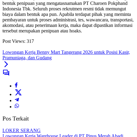
bentuk penipuan yang mengatasnamakan PT Charoen Pokphand
Indonesia Tbk. Seluruh proses rekrutmen resmi tidak memungut
biaya dalam bentuk apa pun. Apabila terdapat pihak yang meminta
pembayaran untuk proses administrasi, tes, wawancara, transportasi,
akomodasi, atau penerimaan kerja, maka dapat dipastikan informasi
tersebut merupakan penipuan atau hoaks.
Post Views:
317
Lowongan Kerja Benny Mart Tangerang 2026 untuk Posisi Kasir,
Pramuniaga, dan Gudang
Pos Terkait
LOKER SERANG
Lowongan Kerja Warehouse Leader di PT Pinus Merah Abadi