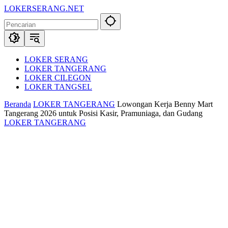
Langsung
LOKERSERANG.NET
ke
Info
konten
Lowongan
Kerja
Serang
dan
LOKER SERANG
Sekitarnya
LOKER TANGERANG
LOKER CILEGON
LOKER TANGSEL
Beranda
LOKER TANGERANG
Lowongan Kerja Benny Mart
Tangerang 2026 untuk Posisi Kasir, Pramuniaga, dan Gudang
LOKER TANGERANG