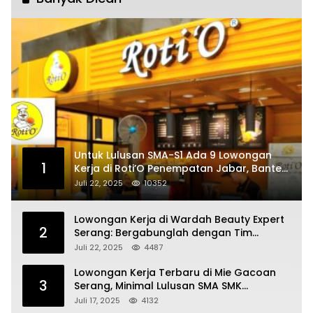
Untuk Lulusan SMA-S1 Ada 9 Lowongan
1
Kerja di Roti’O Penempatan Jabar, Banten
dan Jakarta
Juli 22, 2025
10352
Lowongan Kerja di Wardah Beauty Expert
2
Serang: Bergabunglah dengan Tim
Kecantikan
Juli 22, 2025
4487
Lowongan Kerja Terbaru di Mie Gacoan
3
Serang, Minimal Lulusan SMA SMK
Sederajat
Juli 17, 2025
4132