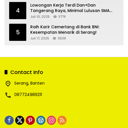
Lowongan Kerja Terdi Dan+Dan
4
Tangerang Raya, Minimal Lulusan SMA
SMK
Juli 10, 2025
3779
Raih Karir Cemerlang di Bank BNI:
5
Kesempatan Menarik di Serang!
Juli 17, 2025
3638
Contact Info
Serang, Banten
087724989211