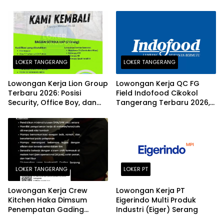
2026
Terbaru 2026
LOKER TANGERANG
LOKER TANGERANG
Lowongan Kerja Lion Group
Lowongan Kerja QC FG
Terbaru 2026: Posisi
Field Indofood Cikokol
Security, Office Boy, dan
Tangerang Terbaru 2026,
Office Girl di Tangerang
Fresh Graduate Bisa
Daftar!
LOKER TANGERANG
LOKER PT
Lowongan Kerja Crew
Lowongan Kerja PT
Kitchen Haka Dimsum
Eigerindo Multi Produk
Penempatan Gading
Industri (Eiger) Serang
Serpong dan Alam Sutera