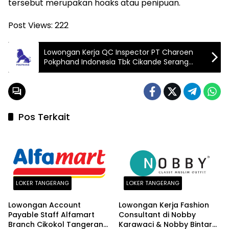
tersebut merupakan hoaks atau penipuan.
Post Views:
222
Lowongan Kerja QC Inspector PT Charoen
Pokphand Indonesia Tbk Cikande Serang
2026
Pos Terkait
LOKER TANGERANG
LOKER TANGERANG
Lowongan Account
Lowongan Kerja Fashion
Payable Staff Alfamart
Consultant di Nobby
Branch Cikokol Tangerang
Karawaci & Nobby Bintaro