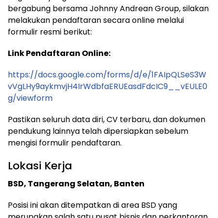
bergabung bersama Johnny Andrean Group, silakan
melakukan pendaftaran secara online melalui
formulir resmi berikut:
Link Pendaftaran Online:
https://docs.google.com/forms/d/e/1FAIpQLSeS3W
vVgLHy9aykmvjH4IrWdbfaERUEasdFdcIC9__vEULE0
g/viewform
Pastikan seluruh data diri, CV terbaru, dan dokumen
pendukung lainnya telah dipersiapkan sebelum
mengisi formulir pendaftaran.
Lokasi Kerja
BSD, Tangerang Selatan, Banten
Posisi ini akan ditempatkan di area BSD yang
merupakan salah satu pusat bisnis dan perkantoran