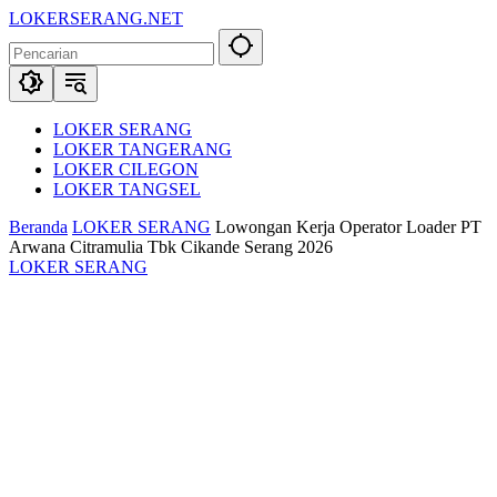
Langsung
LOKERSERANG.NET
ke
Info
konten
Lowongan
Kerja
Serang
dan
LOKER SERANG
Sekitarnya
LOKER TANGERANG
LOKER CILEGON
LOKER TANGSEL
Beranda
LOKER SERANG
Lowongan Kerja Operator Loader PT
Arwana Citramulia Tbk Cikande Serang 2026
LOKER SERANG