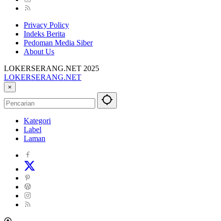
Privacy Policy
Indeks Berita
Pedoman Media Siber
About Us
LOKERSERANG.NET 2025
LOKERSERANG.NET
Info
×
Lowongan
Kerja
Serang
Kategori
dan
Label
Sekitarnya
Laman