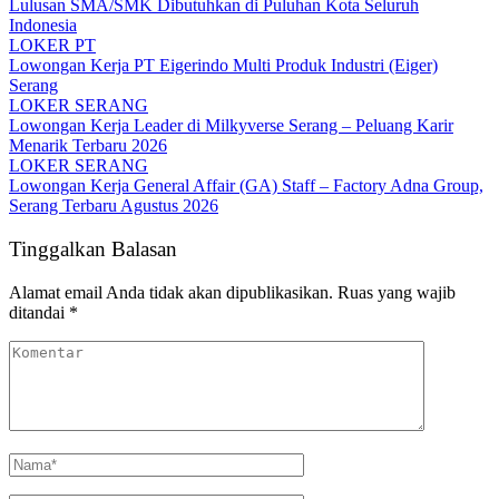
Lulusan SMA/SMK Dibutuhkan di Puluhan Kota Seluruh
Indonesia
LOKER PT
Lowongan Kerja PT Eigerindo Multi Produk Industri (Eiger)
Serang
LOKER SERANG
Lowongan Kerja Leader di Milkyverse Serang – Peluang Karir
Menarik Terbaru 2026
LOKER SERANG
Lowongan Kerja General Affair (GA) Staff – Factory Adna Group,
Serang Terbaru Agustus 2026
Tinggalkan Balasan
Alamat email Anda tidak akan dipublikasikan.
Ruas yang wajib
ditandai
*