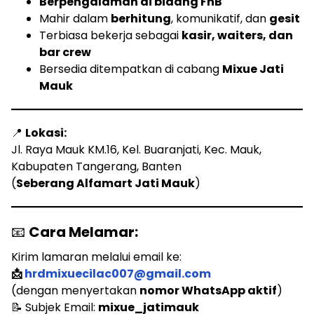
Berpengalaman di bidang FnB
Mahir dalam
berhitung
, komunikatif, dan
gesit
Terbiasa bekerja sebagai
kasir, waiters, dan
bar crew
Bersedia ditempatkan di cabang
Mixue Jati
Mauk
📍
Lokasi:
Jl. Raya Mauk KM.16, Kel. Buaranjati, Kec. Mauk,
Kabupaten Tangerang, Banten
(
Seberang Alfamart Jati Mauk
)
📧
Cara Melamar:
Kirim lamaran melalui email ke:
📩
hrdmixuecilac007@gmail.com
(dengan menyertakan
nomor WhatsApp aktif
)
📝 Subjek Email:
mixue_jatimauk