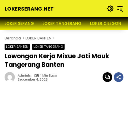
Langsung
LOKERSERANG.NET
ke
konten
Info
Lowongan
LOKER SERANG
LOKER TANGERANG
LOKER CILEGON
Kerja
Serang
Beranda
LOKER BANTEN
dan
Sekitarnya
LOKER BANTEN
LOKER TANGERANG
Lowongan Kerja Mixue Jati Mauk
Tangerang Banten
Adminls
1 Min Baca
September 4, 2025