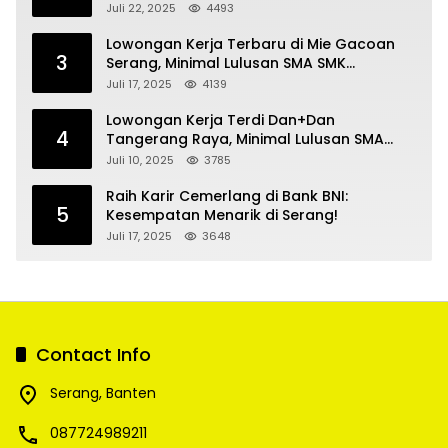
Kecantikan
Juli 22, 2025
4493
Lowongan Kerja Terbaru di Mie Gacoan
3
Serang, Minimal Lulusan SMA SMK
Sederajat
Juli 17, 2025
4139
Lowongan Kerja Terdi Dan+Dan
4
Tangerang Raya, Minimal Lulusan SMA
SMK
Juli 10, 2025
3785
Raih Karir Cemerlang di Bank BNI:
5
Kesempatan Menarik di Serang!
Juli 17, 2025
3648
Contact Info
Serang, Banten
087724989211