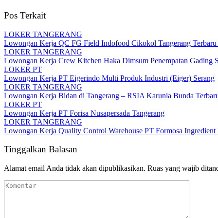
Pos Terkait
LOKER TANGERANG
Lowongan Kerja QC FG Field Indofood Cikokol Tangerang Terbaru 2
LOKER TANGERANG
Lowongan Kerja Crew Kitchen Haka Dimsum Penempatan Gading Se
LOKER PT
Lowongan Kerja PT Eigerindo Multi Produk Industri (Eiger) Serang
LOKER TANGERANG
Lowongan Kerja Bidan di Tangerang – RSIA Karunia Bunda Terbar
LOKER PT
Lowongan Kerja PT Forisa Nusapersada Tangerang
LOKER TANGERANG
Lowongan Kerja Quality Control Warehouse PT Formosa Ingredient 
Tinggalkan Balasan
Alamat email Anda tidak akan dipublikasikan.
Ruas yang wajib ditan