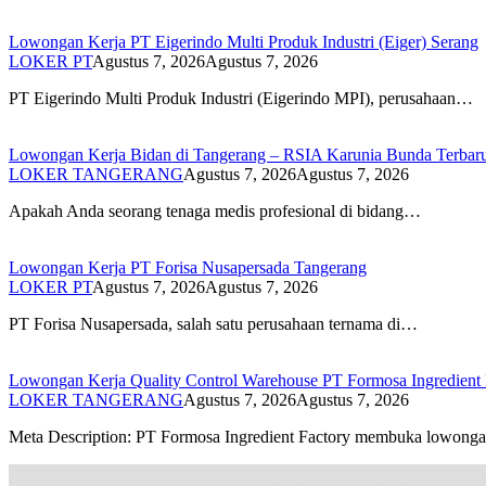
Lowongan Kerja PT Eigerindo Multi Produk Industri (Eiger) Serang
LOKER PT
Agustus 7, 2026
Agustus 7, 2026
PT Eigerindo Multi Produk Industri (Eigerindo MPI), perusahaan…
Lowongan Kerja Bidan di Tangerang – RSIA Karunia Bunda Terbar
LOKER TANGERANG
Agustus 7, 2026
Agustus 7, 2026
Apakah Anda seorang tenaga medis profesional di bidang…
Lowongan Kerja PT Forisa Nusapersada Tangerang
LOKER PT
Agustus 7, 2026
Agustus 7, 2026
PT Forisa Nusapersada, salah satu perusahaan ternama di…
Lowongan Kerja Quality Control Warehouse PT Formosa Ingredient 
LOKER TANGERANG
Agustus 7, 2026
Agustus 7, 2026
Meta Description: PT Formosa Ingredient Factory membuka lowon