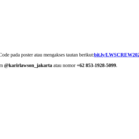
de pada poster atau mengakses tautan berikut:
bit.ly/LWSCREW202
am
@karirlawson_jakarta
atau nomor
+62 853-1928-5099
.