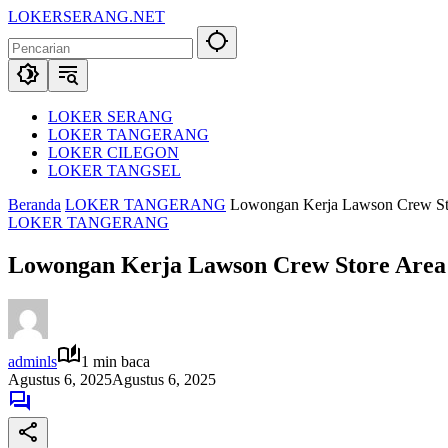
Langsung
LOKERSERANG.NET
ke
Info
konten
Lowongan
Kerja
Serang
dan
LOKER SERANG
Sekitarnya
LOKER TANGERANG
LOKER CILEGON
LOKER TANGSEL
Beranda
LOKER TANGERANG
Lowongan Kerja Lawson Crew St
LOKER TANGERANG
Lowongan Kerja Lawson Crew Store Area
adminls
1 min baca
Agustus 6, 2025
Agustus 6, 2025