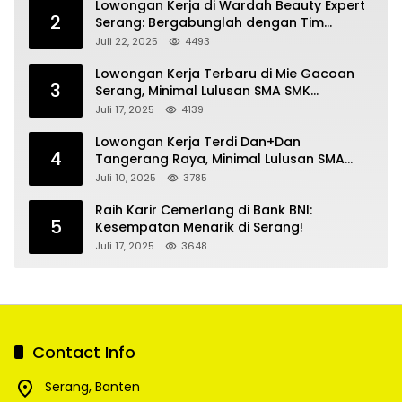
Lowongan Kerja di Wardah Beauty Expert
2
Serang: Bergabunglah dengan Tim
Kecantikan
Juli 22, 2025
4493
Lowongan Kerja Terbaru di Mie Gacoan
3
Serang, Minimal Lulusan SMA SMK
Sederajat
Juli 17, 2025
4139
Lowongan Kerja Terdi Dan+Dan
4
Tangerang Raya, Minimal Lulusan SMA
SMK
Juli 10, 2025
3785
Raih Karir Cemerlang di Bank BNI:
5
Kesempatan Menarik di Serang!
Juli 17, 2025
3648
Contact Info
Serang, Banten