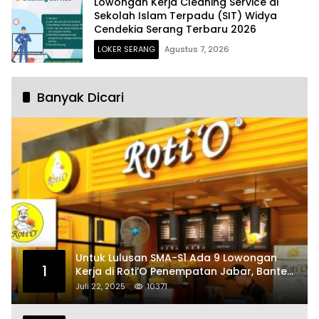
Lowongan Kerja Cleaning Service di
Sekolah Islam Terpadu (SIT) Widya
Cendekia Serang Terbaru 2026
LOKER SERANG
Agustus 7, 2026
Banyak Dicari
Untuk Lulusan SMA-S1 Ada 9 Lowongan
1
Kerja di Roti’O Penempatan Jabar, Banten
dan Jakarta
Juli 22, 2025
10371