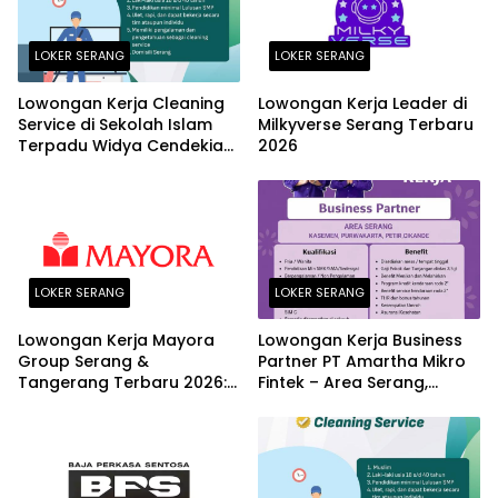
LOKER SERANG
LOKER SERANG
Lowongan Kerja Cleaning
Lowongan Kerja Leader di
Service di Sekolah Islam
Milkyverse Serang Terbaru
Terpadu Widya Cendekia
2026
Serang Terbaru 2026
LOKER SERANG
LOKER SERANG
Lowongan Kerja Mayora
Lowongan Kerja Business
Group Serang &
Partner PT Amartha Mikro
Tangerang Terbaru 2026:
Fintek – Area Serang,
Posisi Logistic Supervisor
Kasemen, Purwakarta,
dan Finance Section Head
Petir, Cikande Terbaru
2026