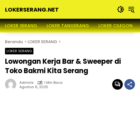
Langsung
LOKERSERANG.NET
ke
konten
Info
Lowongan
LOKER SERANG
LOKER TANGERANG
LOKER CILEGON
Kerja
Serang
Beranda
LOKER SERANG
dan
Sekitarnya
LOKER SERANG
Lowongan Kerja Bar & Sweeper di
Toko Bakmi Kita Serang
Adminls
1 Min Baca
Agustus 6, 2025