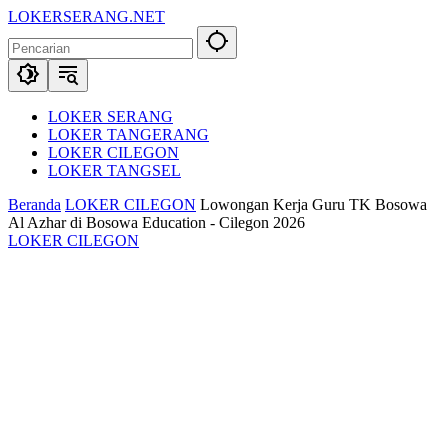
Langsung
LOKERSERANG.NET
ke
Info
konten
Lowongan
Kerja
Serang
dan
LOKER SERANG
Sekitarnya
LOKER TANGERANG
LOKER CILEGON
LOKER TANGSEL
Beranda
LOKER CILEGON
Lowongan Kerja Guru TK Bosowa
Al Azhar di Bosowa Education - Cilegon 2026
LOKER CILEGON