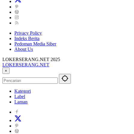
Privacy Policy
Indeks Berita
Pedoman Media Siber
About Us
LOKERSERANG.NET 2025
LOKERSERANG.NET
Info
×
Lowongan
Kerja
Serang
Kategori
dan
Label
Sekitarnya
Laman