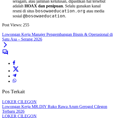
seragam, atau jaminan kelulusan, dipastikan hal tersebut
adalah
HOAX dan penipuan
. Selalu gunakan kanal
bosowaeducation.org
resmi di situs
atau media
@bosowaeducation
sosial
.
Post Views:
255
Lowongan Kerja Manajer Pengembangan Bisnis & Operasional di
Satu Asa – Serang 2026
Pos Terkait
LOKER CILEGON
Lowongan Kerja MR.DIY Ruko Rawa Arum Gerogol Cilegon
Terbaru 2026
LOKER CILEGON