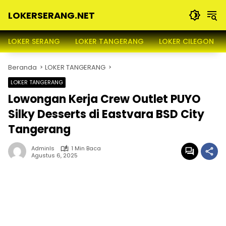
Langsung
LOKERSERANG.NET
ke
konten
Info
Lowongan
LOKER SERANG
LOKER TANGERANG
LOKER CILEGON
Kerja
Serang
Beranda
LOKER TANGERANG
dan
Sekitarnya
LOKER TANGERANG
Lowongan Kerja Crew Outlet PUYO
Silky Desserts di Eastvara BSD City
Tangerang
Adminls
1 Min Baca
Agustus 6, 2025