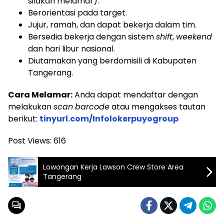
silakan melamar).
Berorientasi pada target.
Jujur, ramah, dan dapat bekerja dalam tim.
Bersedia bekerja dengan sistem
shift
,
weekend
dan hari libur nasional.
Diutamakan yang berdomisili di Kabupaten
Tangerang.
Cara Melamar:
Anda dapat mendaftar dengan
melakukan
scan
barcode
atau mengakses tautan
berikut:
tinyurl.com/Infolokerpuyogroup
Post Views:
616
Lowongan Kerja Lawson Crew Store Area
Tangerang