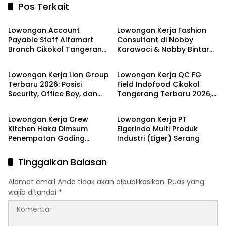
Pos Terkait
LOKER TANGERANG
LOKER TANGERANG
Lowongan Account
Lowongan Kerja Fashion
Payable Staff Alfamart
Consultant di Nobby
Branch Cikokol Tangerang
Karawaci & Nobby Bintaro
LOKER TANGERANG
LOKER TANGERANG
2026
Terbaru 2026
Lowongan Kerja Lion Group
Lowongan Kerja QC FG
Terbaru 2026: Posisi
Field Indofood Cikokol
Security, Office Boy, dan
Tangerang Terbaru 2026,
LOKER TANGERANG
LOKER PT
Office Girl di Tangerang
Fresh Graduate Bisa
Daftar!
Lowongan Kerja Crew
Lowongan Kerja PT
Kitchen Haka Dimsum
Eigerindo Multi Produk
Penempatan Gading
Industri (Eiger) Serang
Serpong dan Alam Sutera
Terbaru Agustus 2026
Tinggalkan Balasan
Alamat email Anda tidak akan dipublikasikan.
Ruas yang
wajib ditandai
*