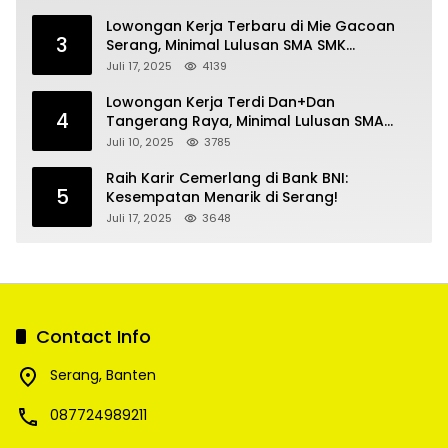
Lowongan Kerja Terbaru di Mie Gacoan
3
Serang, Minimal Lulusan SMA SMK
Sederajat
Juli 17, 2025
4139
Lowongan Kerja Terdi Dan+Dan
4
Tangerang Raya, Minimal Lulusan SMA
SMK
Juli 10, 2025
3785
Raih Karir Cemerlang di Bank BNI:
5
Kesempatan Menarik di Serang!
Juli 17, 2025
3648
Contact Info
Serang, Banten
087724989211