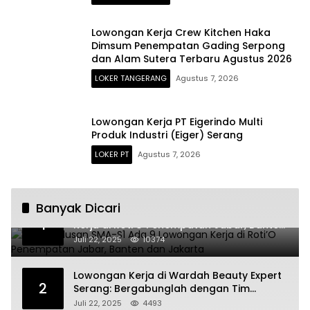
Lowongan Kerja Crew Kitchen Haka
Dimsum Penempatan Gading Serpong
dan Alam Sutera Terbaru Agustus 2026
LOKER TANGERANG
Agustus 7, 2026
Lowongan Kerja PT Eigerindo Multi
Produk Industri (Eiger) Serang
LOKER PT
Agustus 7, 2026
Banyak Dicari
Untuk Lulusan SMA-S1 Ada 9 Lowongan
1
Kerja di Roti’O Penempatan Jabar, Banten
dan Jakarta
Juli 22, 2025
10374
Lowongan Kerja di Wardah Beauty Expert
2
Serang: Bergabunglah dengan Tim
Kecantikan
Juli 22, 2025
4493