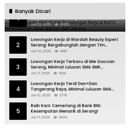
Banyak Dicari
Untuk Lulusan SMA-S1 Ada 9 Lowongan
1
Kerja di Roti’O Penempatan Jabar, Banten
dan Jakarta
Juli 22, 2025
10332
Lowongan Kerja di Wardah Beauty Expert
2
Serang: Bergabunglah dengan Tim
Kecantikan
Juli 22, 2025
4481
Lowongan Kerja Terbaru di Mie Gacoan
3
Serang, Minimal Lulusan SMA SMK
Sederajat
Juli 17, 2025
4126
Lowongan Kerja Terdi Dan+Dan
4
Tangerang Raya, Minimal Lulusan SMA
SMK
Juli 10, 2025
3776
Raih Karir Cemerlang di Bank BNI:
5
Kesempatan Menarik di Serang!
Juli 17, 2025
3634