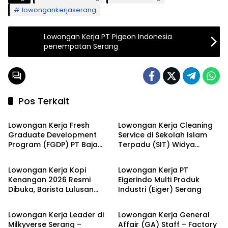
lowongankerjaserang
Lowongan Kerja PT Pigeon Indonesia
penempatan Serang
Pos Terkait
LOKER SERANG
LOKER SERANG
Lowongan Kerja Fresh
Lowongan Kerja Cleaning
Graduate Development
Service di Sekolah Islam
Program (FGDP) PT Baja
Terpadu (SIT) Widya
LOKER SERANG
LOKER PT
Perkasa Sentosa Serang
Cendekia Serang Terbaru
2026
2026
Lowongan Kerja Kopi
Lowongan Kerja PT
Kenangan 2026 Resmi
Eigerindo Multi Produk
Dibuka, Barista Lulusan
Industri (Eiger) Serang
LOKER SERANG
LOKER SERANG
SMA/SMK Dibutuhkan di
Puluhan Kota Seluruh
Lowongan Kerja Leader di
Lowongan Kerja General
Indonesia
Milkyverse Serang –
Affair (GA) Staff – Factory