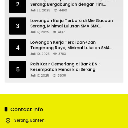
2
Serang: Bergabunglah dengan Tim
Kecantikan
Juli 22, 2025
4490
Lowongan Kerja Terbaru di Mie Gacoan
3
Serang, Minimal Lulusan SMA SMK
Sederajat
Juli 17, 2025
4137
Lowongan Kerja Terdi Dan+Dan
4
Tangerang Raya, Minimal Lulusan SMA
SMK
Juli 10, 2025
3783
Raih Karir Cemerlang di Bank BNI:
5
Kesempatan Menarik di Serang!
Juli 17, 2025
3638
Contact Info
Serang, Banten