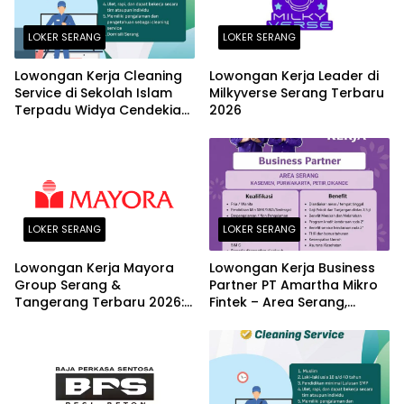
LOKER SERANG
LOKER SERANG
Lowongan Kerja Cleaning
Lowongan Kerja Leader di
Service di Sekolah Islam
Milkyverse Serang Terbaru
Terpadu Widya Cendekia
2026
Serang Terbaru 2026
LOKER SERANG
LOKER SERANG
Lowongan Kerja Mayora
Lowongan Kerja Business
Group Serang &
Partner PT Amartha Mikro
Tangerang Terbaru 2026:
Fintek – Area Serang,
Posisi Logistic Supervisor
Kasemen, Purwakarta,
dan Finance Section Head
Petir, Cikande Terbaru
2026