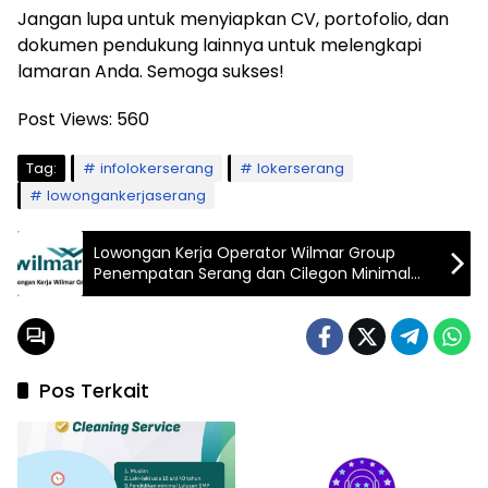
Jangan lupa untuk menyiapkan CV, portofolio, dan
dokumen pendukung lainnya untuk melengkapi
lamaran Anda. Semoga sukses!
Post Views:
560
Tag:
infolokerserang
lokerserang
lowongankerjaserang
Lowongan Kerja Operator Wilmar Group
Penempatan Serang dan Cilegon Minimal
SMK
Pos Terkait