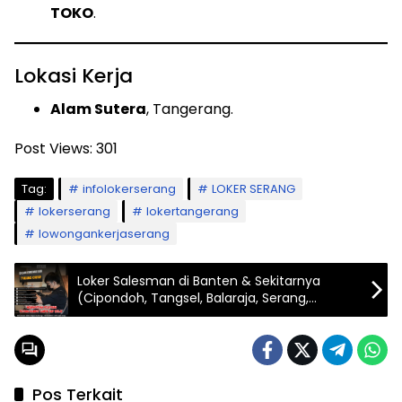
TOKO
.
Lokasi Kerja
Alam Sutera
, Tangerang.
Post Views:
301
Tag:
infolokerserang
LOKER SERANG
lokerserang
lokertangerang
lowongankerjaserang
Loker Salesman di Banten & Sekitarnya
(Cipondoh, Tangsel, Balaraja, Serang,
Rangkasbitung)
Pos Terkait