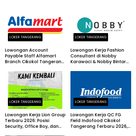
LOKER TANGERANG
LOKER TANGERANG
Lowongan Account
Lowongan Kerja Fashion
Payable Staff Alfamart
Consultant di Nobby
Branch Cikokol Tangerang
Karawaci & Nobby Bintaro
2026
Terbaru 2026
LOKER TANGERANG
LOKER TANGERANG
Lowongan Kerja Lion Group
Lowongan Kerja QC FG
Terbaru 2026: Posisi
Field Indofood Cikokol
Security, Office Boy, dan
Tangerang Terbaru 2026,
Office Girl di Tangerang
Fresh Graduate Bisa