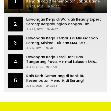
1
Kerja di Roti’O Penempatan Jabar, Banten
dan Jakarta
Juli 22, 2025
10350
Lowongan Kerja di Wardah Beauty Expert
2
Serang: Bergabunglah dengan Tim
Kecantikan
Juli 22, 2025
4487
Lowongan Kerja Terbaru di Mie Gacoan
3
Serang, Minimal Lulusan SMA SMK
Sederajat
Juli 17, 2025
4130
Lowongan Kerja Terdi Dan+Dan
4
Tangerang Raya, Minimal Lulusan SMA
SMK
Juli 10, 2025
3779
Raih Karir Cemerlang di Bank BNI:
5
Kesempatan Menarik di Serang!
Juli 17, 2025
3638