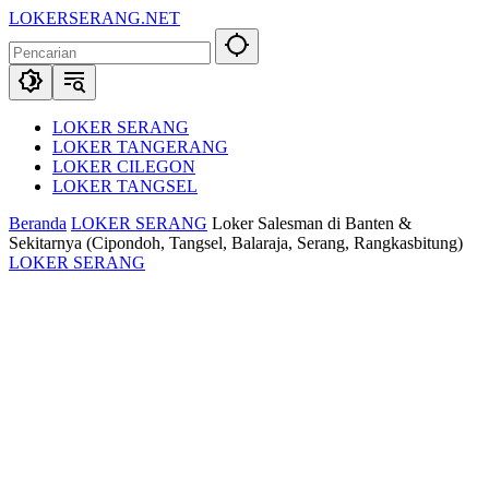
Langsung
LOKERSERANG.NET
ke
Info
konten
Lowongan
Kerja
Serang
dan
LOKER SERANG
Sekitarnya
LOKER TANGERANG
LOKER CILEGON
LOKER TANGSEL
Beranda
LOKER SERANG
Loker Salesman di Banten &
Sekitarnya (Cipondoh, Tangsel, Balaraja, Serang, Rangkasbitung)
LOKER SERANG