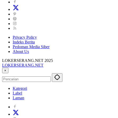
Privacy Policy
Indeks Berita
Pedoman Media Siber
About Us
LOKERSERANG.NET 2025
LOKERSERANG.NET
Info
×
Lowongan
Kerja
Serang
Kategori
dan
Label
Sekitarnya
Laman