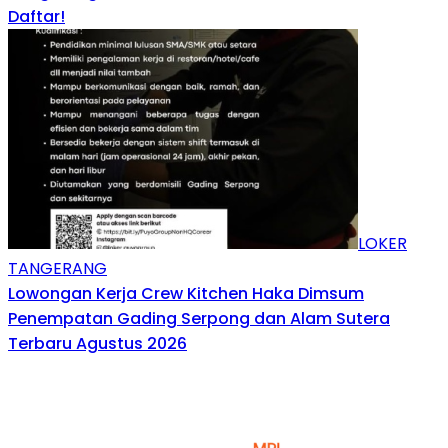
Daftar!
LOKER
TANGERANG
Lowongan Kerja Crew Kitchen Haka Dimsum
Penempatan Gading Serpong dan Alam Sutera
Terbaru Agustus 2026