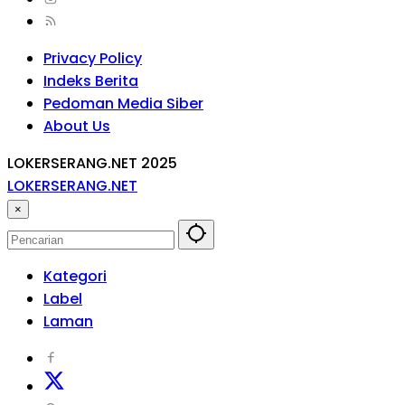
Privacy Policy
Indeks Berita
Pedoman Media Siber
About Us
LOKERSERANG.NET 2025
LOKERSERANG.NET
Info
×
Lowongan
Kerja
Serang
Kategori
dan
Label
Sekitarnya
Laman