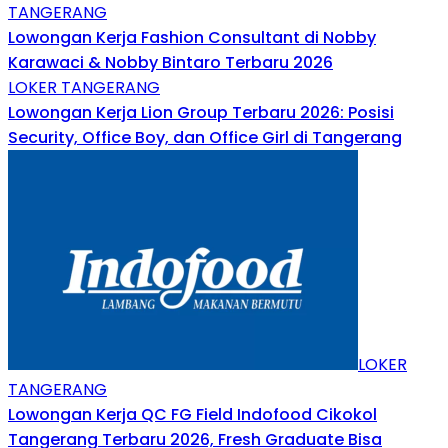
TANGERANG
Lowongan Kerja Fashion Consultant di Nobby
Karawaci & Nobby Bintaro Terbaru 2026
LOKER TANGERANG
Lowongan Kerja Lion Group Terbaru 2026: Posisi
Security, Office Boy, dan Office Girl di Tangerang
LOKER
TANGERANG
Lowongan Kerja QC FG Field Indofood Cikokol
Tangerang Terbaru 2026, Fresh Graduate Bisa