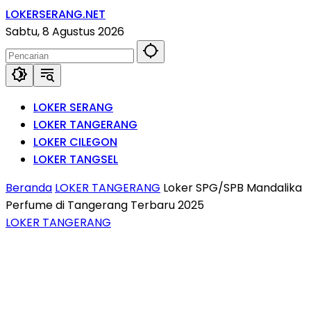
Langsung
LOKERSERANG.NET
ke
Info
Sabtu, 8 Agustus 2026
konten
Lowongan
Kerja
Serang
dan
LOKER SERANG
Sekitarnya
LOKER TANGERANG
LOKER CILEGON
LOKER TANGSEL
Beranda
LOKER TANGERANG
Loker SPG/SPB Mandalika
Perfume di Tangerang Terbaru 2025
LOKER TANGERANG