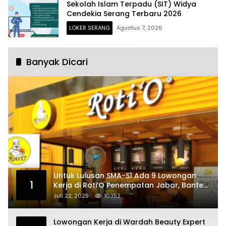
Sekolah Islam Terpadu (SIT) Widya
Cendekia Serang Terbaru 2026
LOKER SERANG
Agustus 7, 2026
Banyak Dicari
Untuk Lulusan SMA-S1 Ada 9 Lowongan
1
Kerja di Roti’O Penempatan Jabar, Banten
dan Jakarta
Juli 22, 2025
10352
Lowongan Kerja di Wardah Beauty Expert