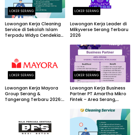
LOKER SERANG
LOKER SERANG
Lowongan Kerja Cleaning
Lowongan Kerja Leader di
Service di Sekolah Islam
Milkyverse Serang Terbaru
Terpadu Widya Cendekia
2026
Serang Terbaru 2026
LOKER SERANG
LOKER SERANG
Lowongan Kerja Mayora
Lowongan Kerja Business
Group Serang &
Partner PT Amartha Mikro
Tangerang Terbaru 2026:
Fintek – Area Serang,
Posisi Logistic Supervisor
Kasemen, Purwakarta,
dan Finance Section Head
Petir, Cikande Terbaru
2026