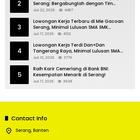
2
Serang: Bergabunglah dengan Tim
Kecantikan
Juli 22, 2025
4487
Lowongan Kerja Terbaru di Mie Gacoan
3
Serang, Minimal Lulusan SMA SMK
Sederajat
Juli 17, 2025
4132
Lowongan Kerja Terdi Dan+Dan
4
Tangerang Raya, Minimal Lulusan SMA
SMK
Juli 10, 2025
3779
Raih Karir Cemerlang di Bank BNI:
5
Kesempatan Menarik di Serang!
Juli 17, 2025
3638
Contact Info
Serang, Banten