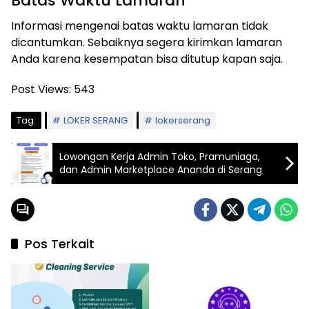
Batas Waktu Lamaran
Informasi mengenai batas waktu lamaran tidak
dicantumkan. Sebaiknya segera kirimkan lamaran
Anda karena kesempatan bisa ditutup kapan saja.
Post Views:
543
Tag:
LOKER SERANG
lokerserang
Lowongan Kerja Admin Toko, Pramuniaga,
dan Admin Marketplace Ananda di Serang
Pos Terkait