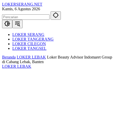
Langsung
LOKERSERANG.NET
ke
Info
Kamis, 6 Agustus 2026
konten
Lowongan
Kerja
Serang
dan
Sekitarnya
LOKER SERANG
LOKER TANGERANG
LOKER CILEGON
LOKER TANGSEL
Beranda
LOKER LEBAK
Loker Beauty Advisor Indomaret Group
di Cabang Lebak, Banten
LOKER LEBAK