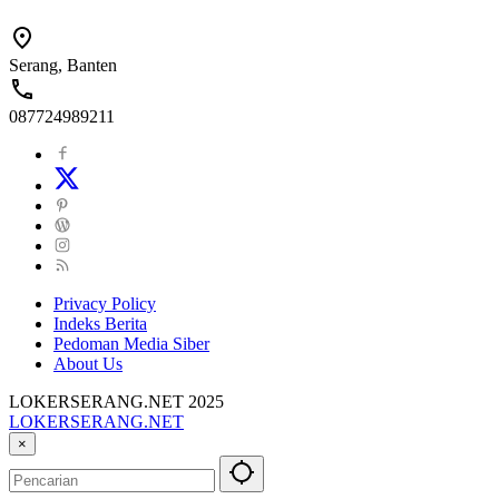
Serang, Banten
087724989211
Privacy Policy
Indeks Berita
Pedoman Media Siber
About Us
LOKERSERANG.NET 2025
LOKERSERANG.NET
Info
×
Lowongan
Kerja