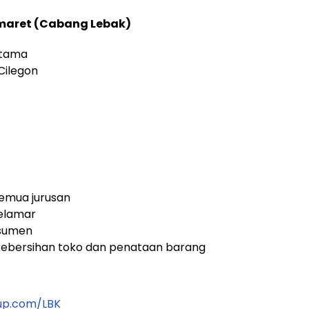
omaret (Cabang Lebak)
atama
Cilegon
emua jurusan
melamar
nsumen
kebersihan toko dan penataan barang
up.com/LBK