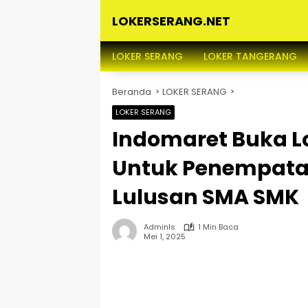
Langsung
LOKERSERANG.NET
ke
konten
Info
Lowongan
LOKER SERANG
LOKER TANGERANG
Kerja
Serang
Beranda
LOKER SERANG
dan
Sekitarnya
LOKER SERANG
Indomaret Buka L
Untuk Penempatan
Lulusan SMA SMK
Adminls
1 Min Baca
Mei 1, 2025