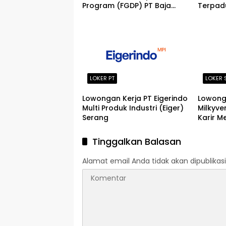
Program (FGDP) PT Baja
Terpadu
Perkasa Sentosa Serang
Cendek
2026
2026
LOKER PT
LOKER 
Lowongan Kerja PT Eigerindo
Lowonga
Multi Produk Industri (Eiger)
Milkyve
Serang
Karir M
Tinggalkan Balasan
Alamat email Anda tidak akan dipublikasi