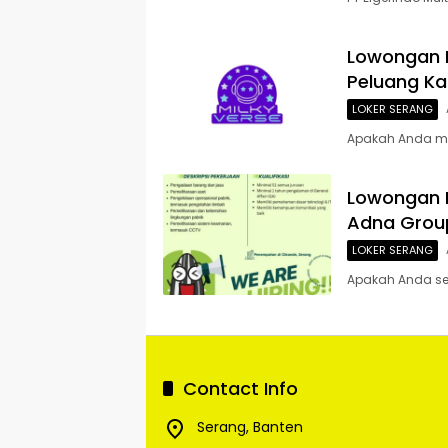
Lowongan K
Peluang Ka
LOKER SERANG
Apakah Anda me
Lowongan K
Adna Group
LOKER SERANG
Apakah Anda seo
Contact Info
Serang, Banten