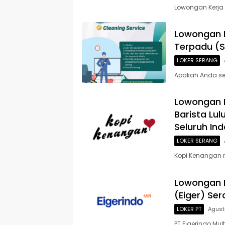
Lowongan Kerja 
Lowongan K
Terpadu (S
LOKER SERANG
Apakah Anda seo
Lowongan K
Barista Lu
Seluruh In
LOKER SERANG
Kopi Kenangan 
Lowongan Ke
(Eiger) Se
LOKER PT
Agust
PT Eigerindo Mul