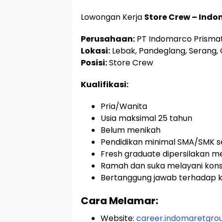
Lowongan Kerja
Store Crew – Ind
Perusahaan:
PT Indomarco Prism
Lokasi:
Lebak, Pandeglang, Serang, 
Posisi:
Store Crew
Kualifikasi:
Pria/Wanita
Usia maksimal 25 tahun
Belum menikah
Pendidikan minimal SMA/SMK s
Fresh graduate dipersilakan 
Ramah dan suka melayani ko
Bertanggung jawab terhadap 
Cara Melamar:
Website:
career.indomaretgro