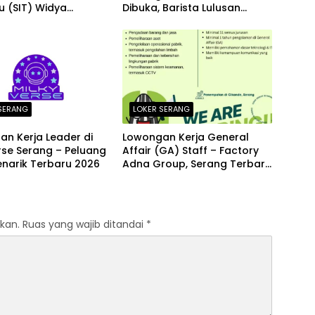
 (SIT) Widya
Dibuka, Barista Lulusan
ia Serang Terbaru
SMA/SMK Dibutuhkan di
Puluhan Kota Seluruh
Indonesia
SERANG
LOKER SERANG
n Kerja Leader di
Lowongan Kerja General
rse Serang – Peluang
Affair (GA) Staff – Factory
enarik Terbaru 2026
Adna Group, Serang Terbaru
Agustus 2026
kan.
Ruas yang wajib ditandai
*