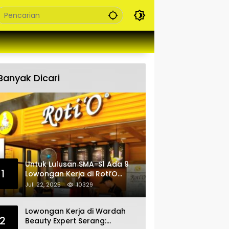
Banyak Dicari
Untuk Lulusan SMA-S1 Ada 9
1
Lowongan Kerja di Roti’O
Penempatan Jabar, Banten
Juli 22, 2025
10329
dan Jakarta
Lowongan Kerja di Wardah
2
Beauty Expert Serang: