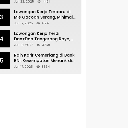
Bergabunglah dengan Tim
Juli 22, 2025
4481
Kecantikan
Lowongan Kerja Terbaru di
3
Mie Gacoan Serang, Minimal
Lulusan SMA SMK Sederajat
Juli 17, 2025
4124
Lowongan Kerja Terdi
4
Dan+Dan Tangerang Raya,
Minimal Lulusan SMA SMK
Juli 10, 2025
3769
Raih Karir Cemerlang di Bank
5
BNI: Kesempatan Menarik di
Serang!
Juli 17, 2025
3634