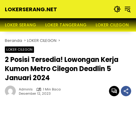
Langsung
LOKERSERANG.NET
ke
konten
Info
Lowongan
LOKER SERANG
LOKER TANGERANG
LOKER CILEGON
Kerja
Serang
Beranda
LOKER CILEGON
dan
Sekitarnya
LOKER CILEGON
2 Posisi Tersedia! Lowongan Kerja
Kumon Metro Cilegon Deadlin 5
Januari 2024
Adminls
1 Min Baca
Desember 12, 2023