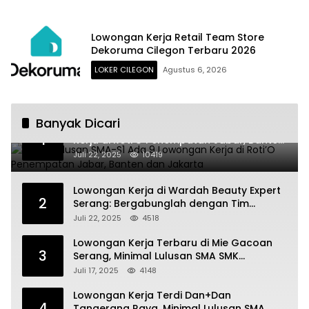
Lowongan Kerja Retail Team Store
Dekoruma Cilegon Terbaru 2026
LOKER CILEGON
Agustus 6, 2026
Banyak Dicari
Untuk Lulusan SMA-S1 Ada 9 Lowongan
1
Kerja di Roti’O Penempatan Jabar, Banten
dan Jakarta
Juli 22, 2025
10419
Lowongan Kerja di Wardah Beauty Expert
2
Serang: Bergabunglah dengan Tim
Kecantikan
Juli 22, 2025
4518
Lowongan Kerja Terbaru di Mie Gacoan
3
Serang, Minimal Lulusan SMA SMK
Sederajat
Juli 17, 2025
4148
Lowongan Kerja Terdi Dan+Dan
4
Tangerang Raya, Minimal Lulusan SMA