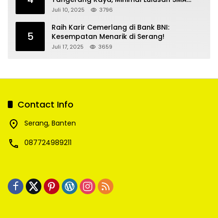
SMK
Juli 10, 2025
3796
Raih Karir Cemerlang di Bank BNI:
5
Kesempatan Menarik di Serang!
Juli 17, 2025
3659
Contact Info
Serang, Banten
087724989211