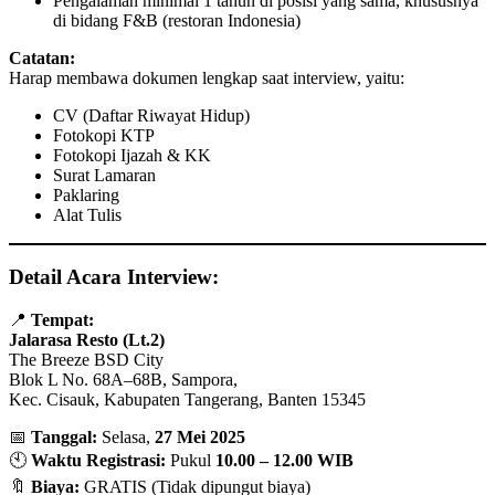
Pengalaman minimal 1 tahun di posisi yang sama, khususnya
di bidang F&B (restoran Indonesia)
Catatan:
Harap membawa dokumen lengkap saat interview, yaitu:
CV (Daftar Riwayat Hidup)
Fotokopi KTP
Fotokopi Ijazah & KK
Surat Lamaran
Paklaring
Alat Tulis
Detail Acara Interview:
📍
Tempat:
Jalarasa Resto (Lt.2)
The Breeze BSD City
Blok L No. 68A–68B, Sampora,
Kec. Cisauk, Kabupaten Tangerang, Banten 15345
📅
Tanggal:
Selasa,
27 Mei 2025
🕙
Waktu Registrasi:
Pukul
10.00 – 12.00 WIB
🔖
Biaya:
GRATIS (Tidak dipungut biaya)