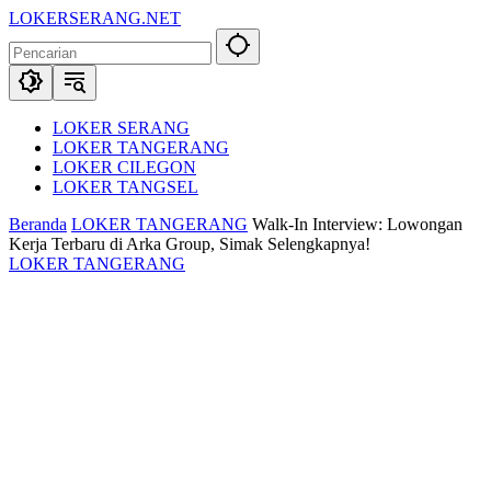
Langsung
LOKERSERANG.NET
ke
Info
konten
Lowongan
Kerja
Serang
dan
LOKER SERANG
Sekitarnya
LOKER TANGERANG
LOKER CILEGON
LOKER TANGSEL
Beranda
LOKER TANGERANG
Walk-In Interview: Lowongan
Kerja Terbaru di Arka Group, Simak Selengkapnya!
LOKER TANGERANG