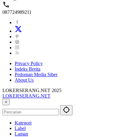
087724989211
Privacy Policy
Indeks Berita
Pedoman Media Siber
About Us
LOKERSERANG.NET 2025
LOKERSERANG.NET
Info
×
Lowongan
Kerja
Serang
Kategori
dan
Label
Sekitarnya
Laman