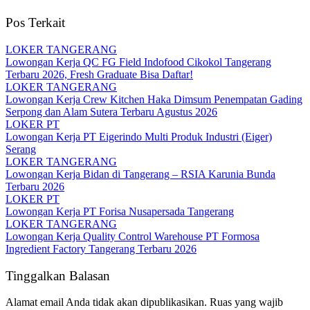
Pos Terkait
LOKER TANGERANG
Lowongan Kerja QC FG Field Indofood Cikokol Tangerang
Terbaru 2026, Fresh Graduate Bisa Daftar!
LOKER TANGERANG
Lowongan Kerja Crew Kitchen Haka Dimsum Penempatan Gading
Serpong dan Alam Sutera Terbaru Agustus 2026
LOKER PT
Lowongan Kerja PT Eigerindo Multi Produk Industri (Eiger)
Serang
LOKER TANGERANG
Lowongan Kerja Bidan di Tangerang – RSIA Karunia Bunda
Terbaru 2026
LOKER PT
Lowongan Kerja PT Forisa Nusapersada Tangerang
LOKER TANGERANG
Lowongan Kerja Quality Control Warehouse PT Formosa
Ingredient Factory Tangerang Terbaru 2026
Tinggalkan Balasan
Alamat email Anda tidak akan dipublikasikan.
Ruas yang wajib