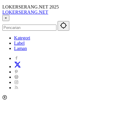
LOKERSERANG.NET 2025
LOKERSERANG.NET
Info
×
Lowongan
Kerja
Serang
Kategori
dan
Label
Sekitarnya
Laman