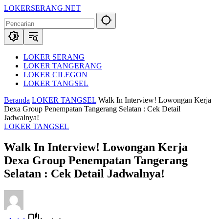
Langsung
LOKERSERANG.NET
ke
Info
konten
Lowongan
Kerja
Serang
dan
LOKER SERANG
Sekitarnya
LOKER TANGERANG
LOKER CILEGON
LOKER TANGSEL
Beranda
LOKER TANGSEL
Walk In Interview! Lowongan Kerja
Dexa Group Penempatan Tangerang Selatan : Cek Detail
Jadwalnya!
LOKER TANGSEL
Walk In Interview! Lowongan Kerja
Dexa Group Penempatan Tangerang
Selatan : Cek Detail Jadwalnya!