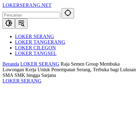
Langsung
LOKERSERANG.NET
ke
Info
konten
Lowongan
Kerja
Serang
dan
LOKER SERANG
Sekitarnya
LOKER TANGERANG
LOKER CILEGON
LOKER TANGSEL
Beranda
LOKER SERANG
Raja Semen Group Membuka
Lowongan Kerja Untuk Penempatan Serang, Terbuka bagi Lulusan
SMA SMK hingga Sarjana
LOKER SERANG