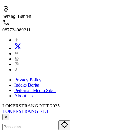
Serang, Banten
087724989211
Privacy Policy
Indeks Berita
Pedoman Media Siber
About Us
LOKERSERANG.NET 2025
LOKERSERANG.NET
Info
×
Lowongan
Kerja
Serang