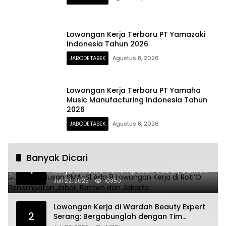
Lowongan Kerja Terbaru PT Yamazaki
Indonesia Tahun 2026
JABODETABEK
Agustus 8, 2026
Lowongan Kerja Terbaru PT Yamaha
Music Manufacturing Indonesia Tahun
2026
JABODETABEK
Agustus 8, 2026
Banyak Dicari
Untuk Lulusan SMA-S1 Ada 9 Lowongan
1
Kerja di Roti’O Penempatan Jabar, Banten
dan Jakarta
Juli 22, 2025
10350
Lowongan Kerja di Wardah Beauty Expert
2
Serang: Bergabunglah dengan Tim