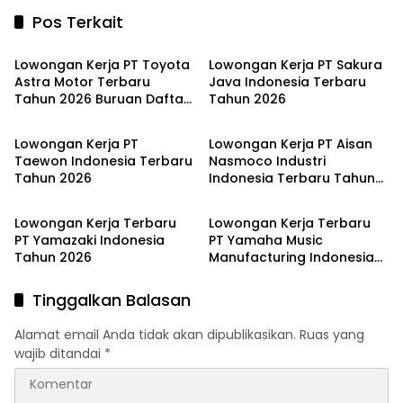
Pos Terkait
JABODETABEK
JABODETABEK
Lowongan Kerja PT Toyota
Lowongan Kerja PT Sakura
Astra Motor Terbaru
Java Indonesia Terbaru
Tahun 2026 Buruan Daftar
Tahun 2026
JABODETABEK
JABODETABEK
!!
Lowongan Kerja PT
Lowongan Kerja PT Aisan
Taewon Indonesia Terbaru
Nasmoco Industri
Tahun 2026
Indonesia Terbaru Tahun
JABODETABEK
JABODETABEK
2026
Lowongan Kerja Terbaru
Lowongan Kerja Terbaru
PT Yamazaki Indonesia
PT Yamaha Music
Tahun 2026
Manufacturing Indonesia
Tahun 2026
Tinggalkan Balasan
Alamat email Anda tidak akan dipublikasikan.
Ruas yang
wajib ditandai
*