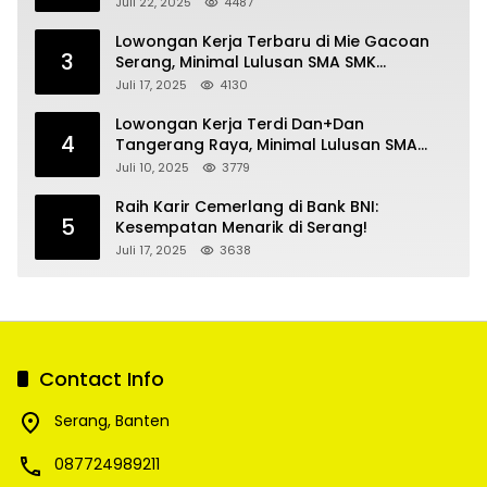
Kecantikan
Juli 22, 2025
4487
Lowongan Kerja Terbaru di Mie Gacoan
3
Serang, Minimal Lulusan SMA SMK
Sederajat
Juli 17, 2025
4130
Lowongan Kerja Terdi Dan+Dan
4
Tangerang Raya, Minimal Lulusan SMA
SMK
Juli 10, 2025
3779
Raih Karir Cemerlang di Bank BNI:
5
Kesempatan Menarik di Serang!
Juli 17, 2025
3638
Contact Info
Serang, Banten
087724989211