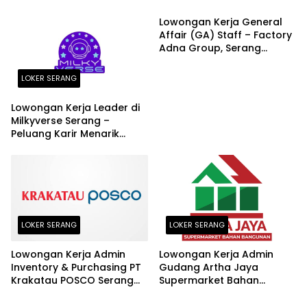
SMA/SMK Dibutuhkan di
Puluhan Kota Seluruh
Lowongan Kerja General
Indonesia
Affair (GA) Staff – Factory
Adna Group, Serang
Terbaru Agustus 2026
LOKER SERANG
Lowongan Kerja Leader di
Milkyverse Serang –
Peluang Karir Menarik
Terbaru 2026
LOKER SERANG
LOKER SERANG
Lowongan Kerja Admin
Lowongan Kerja Admin
Inventory & Purchasing PT
Gudang Artha Jaya
Krakatau POSCO Serang
Supermarket Bahan
Terbaru 2026
Bangunan Kota Serang
Terbaru 2026