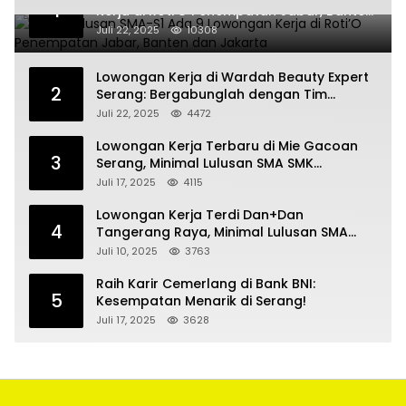
1
Kerja di Roti’O Penempatan Jabar, Banten
dan Jakarta
Juli 22, 2025
10308
Lowongan Kerja di Wardah Beauty Expert
2
Serang: Bergabunglah dengan Tim
Kecantikan
Juli 22, 2025
4472
Lowongan Kerja Terbaru di Mie Gacoan
3
Serang, Minimal Lulusan SMA SMK
Sederajat
Juli 17, 2025
4115
Lowongan Kerja Terdi Dan+Dan
4
Tangerang Raya, Minimal Lulusan SMA
SMK
Juli 10, 2025
3763
Raih Karir Cemerlang di Bank BNI:
5
Kesempatan Menarik di Serang!
Juli 17, 2025
3628