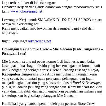
kerja terbaru loker di lokerserang.net
Dapatkan kerjaan yang anda dambakan dengan me-bookmark situs
kami
www.lokerserang.net
Lowongan Kerja untuk SMA/SMK D1 D2 D3 S1 S2 2023 terbaru
hanya di lokerserang.net
Kami mendpatkan info lowongan dari sumber yang valid dan
terpercaya.
Ingat Kerja Ingat
lokerserang.net
Lowongan Kerja
Store Crew – Mie Gacoan (Kab. Tangerang –
Pisangan Jaya)
Mie Gacoan,
brand
mi pedas nomor 1 di Indonesia, membuka
kesempatan luas bagi individu yang bersemangat dan komunikatif
untuk bergabung sebagai
Store Crew
di cabang
Pisangan Jaya,
Kabupaten Tangerang
. Jika Anda menyukai lingkungan kerja
yang cepat, berorientasi pada pelayanan pelanggan, dan ingin
menjadi bagian dari tim yang sukses di industri
Food & Beverages
(FnB)
, ini adalah peluang yang sangat baik. Kami mencari individu
yang dinamis, aktif, dan siap memberikan pengalaman makan yang
tak terlupakan bagi setiap pelanggan Mie Gacoan.
Kualifikasi yang harus dipenuhi oleh para pelamar Store Crew