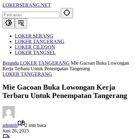
Langsung
LOKERSERANG.NET
ke
Info
konten
Lowongan
Kerja
Serang
dan
LOKER SERANG
Sekitarnya
LOKER TANGERANG
LOKER CILEGON
LOKER TANGSEL
Beranda
LOKER TANGERANG
Mie Gacoan Buka Lowongan
Kerja Terbaru Untuk Penempatan Tangerang
LOKER TANGERANG
Mie Gacoan Buka Lowongan Kerja
Terbaru Untuk Penempatan Tangerang
adminls
2 min baca
Juni 26, 2025