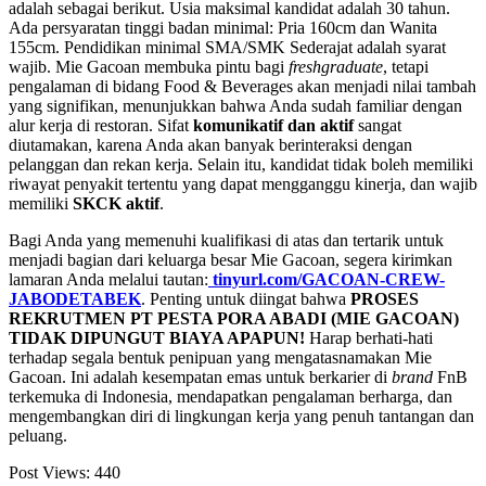
adalah sebagai berikut. Usia maksimal kandidat adalah 30 tahun.
Ada persyaratan tinggi badan minimal: Pria 160cm dan Wanita
155cm. Pendidikan minimal SMA/SMK Sederajat adalah syarat
wajib. Mie Gacoan membuka pintu bagi
freshgraduate
, tetapi
pengalaman di bidang Food & Beverages akan menjadi nilai tambah
yang signifikan, menunjukkan bahwa Anda sudah familiar dengan
alur kerja di restoran. Sifat
komunikatif dan aktif
sangat
diutamakan, karena Anda akan banyak berinteraksi dengan
pelanggan dan rekan kerja. Selain itu, kandidat tidak boleh memiliki
riwayat penyakit tertentu yang dapat mengganggu kinerja, dan wajib
memiliki
SKCK aktif
.
Bagi Anda yang memenuhi kualifikasi di atas dan tertarik untuk
menjadi bagian dari keluarga besar Mie Gacoan, segera kirimkan
lamaran Anda melalui tautan:
tinyurl.com/GACOAN-CREW-
JABODETABEK
. Penting untuk diingat bahwa
PROSES
REKRUTMEN PT PESTA PORA ABADI (MIE GACOAN)
TIDAK DIPUNGUT BIAYA APAPUN!
Harap berhati-hati
terhadap segala bentuk penipuan yang mengatasnamakan Mie
Gacoan. Ini adalah kesempatan emas untuk berkarier di
brand
FnB
terkemuka di Indonesia, mendapatkan pengalaman berharga, dan
mengembangkan diri di lingkungan kerja yang penuh tantangan dan
peluang.
Post Views:
440