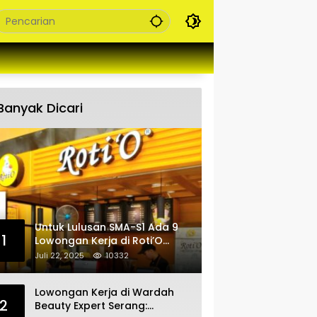
Banyak Dicari
Untuk Lulusan SMA-S1 Ada 9
1
Lowongan Kerja di Roti’O
Penempatan Jabar, Banten
Juli 22, 2025
10332
dan Jakarta
Lowongan Kerja di Wardah
2
Beauty Expert Serang: