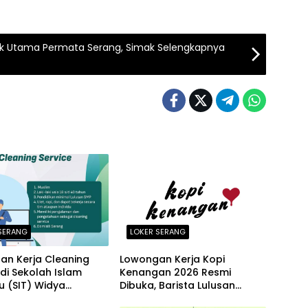
inik Utama Permata Serang, Simak Selengkapnya
SERANG
LOKER SERANG
an Kerja Cleaning
Lowongan Kerja Kopi
 di Sekolah Islam
Kenangan 2026 Resmi
 (SIT) Widya
Dibuka, Barista Lulusan
ia Serang Terbaru
SMA/SMK Dibutuhkan di