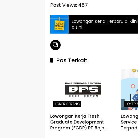
Post Views:
487
Lowongan Kerja Terbaru di Kl
disini
Pos Terkait
LOKER SERANG
LOKER 
Lowongan Kerja Fresh
Lowong
Graduate Development
Service
Program (FGDP) PT Baja
Terpadu
Perkasa Sentosa Serang
Cendek