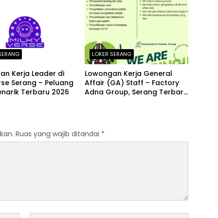
Puluhan Kota Seluruh
Indonesia
SERANG
LOKER SERANG
n Kerja Leader di
Lowongan Kerja General
rse Serang – Peluang
Affair (GA) Staff – Factory
enarik Terbaru 2026
Adna Group, Serang Terbaru
Agustus 2026
kan.
Ruas yang wajib ditandai
*