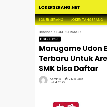
Langsung
LOKERSERANG.NET
ke
konten
Info
Lowongan
LOKER SERANG
LOKER TANGERANG
Kerja
Serang
Beranda
LOKER SERANG
dan
Sekitarnya
LOKER SERANG
Marugame Udon B
Terbaru Untuk Ar
SMK bisa Daftar
Adminls
2 Min Baca
Juli 4, 2025