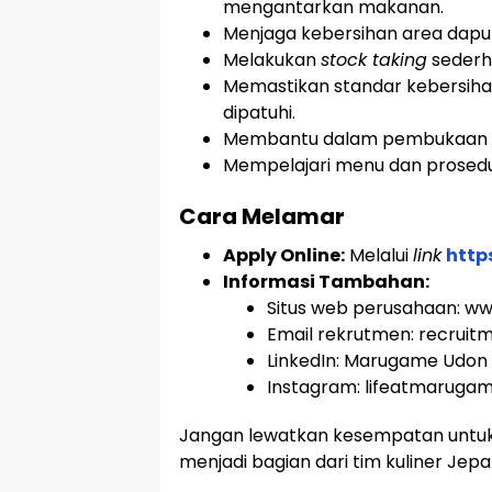
mengantarkan makanan.
Menjaga kebersihan area dapur,
Melakukan
stock taking
sederh
Memastikan standar kebersi
dipatuhi.
Membantu dalam pembukaan d
Mempelajari menu dan prosedu
Cara Melamar
Apply Online:
Melalui
link
http
Informasi Tambahan:
Situs web perusahaan: w
Email rekrutmen: recrui
LinkedIn: Marugame Udon 
Instagram: lifeatmarugam
Jangan lewatkan kesempatan untu
menjadi bagian dari tim kuliner Jep