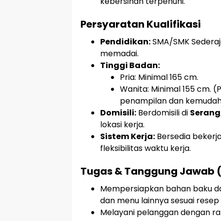
kebersihan terpenuhi.
Persyaratan Kualifikasi
Pendidikan:
SMA/SMK Sederaja
memadai.
Tinggi Badan:
Pria: Minimal 165 cm.
Wanita: Minimal 155 cm. 
penampilan dan kemudaha
Domisili:
Berdomisili di
Serang
lokasi kerja.
Sistem Kerja:
Bersedia bekerj
fleksibilitas waktu kerja.
Tugas & Tanggung Jawab (
Mempersiapkan bahan baku d
dan menu lainnya sesuai resep 
Melayani pelanggan dengan ra