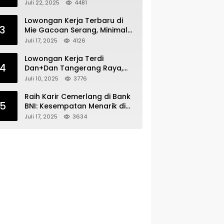
Bergabunglah dengan Tim
Juli 22, 2025
4481
Kecantikan
Lowongan Kerja Terbaru di
3
Mie Gacoan Serang, Minimal
Lulusan SMA SMK Sederajat
Juli 17, 2025
4126
Lowongan Kerja Terdi
4
Dan+Dan Tangerang Raya,
Minimal Lulusan SMA SMK
Juli 10, 2025
3776
Raih Karir Cemerlang di Bank
5
BNI: Kesempatan Menarik di
Serang!
Juli 17, 2025
3634