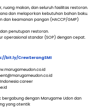
 ruang makan, dan seluruh fasilitas restoran.
ana dan melaporkan kebutuhan bahan baku.
han dan keamanan pangan (HACCP/GMP)
an penutupan restoran.
r operasional standar (SOP) dengan cepat.
s://bit.ly/CrewSerangSMI
ww.marugameudon.co.id
tment@marugameudon.co.id
Indonesia career
e.id
k bergabung dengan Marugame Udon dan
ang yang otentik